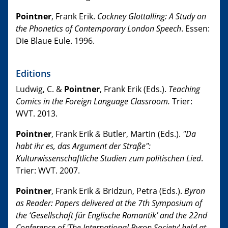
Pointner
, Frank Erik.
Cockney Glottalling: A Study on
the Phonetics of Contemporary London Speech
. Essen:
Die Blaue Eule. 1996.
Editions
Ludwig, C. &
Pointner
, Frank Erik (Eds.).
Teaching
Comics in the Foreign Language Classroom.
Trier:
WVT. 2013.
Pointner
, Frank Erik
&
Butler, Martin (Eds.).
"Da
habt ihr es, das Argument der Straße":
Kulturwissenschaftliche Studien zum politischen Lied
.
Trier: WVT. 2007.
Pointner
, Frank Erik
&
Bridzun, Petra (Eds.).
Byron
as Reader: Papers delivered at the 7th Symposium of
the ‘Gesellschaft für Englische Romantik’ and the 22nd
Conference of 'The International Byron Society' held at