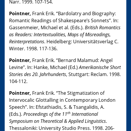
Narr. 1999. 107-154.
Pointner,
Frank Erik. “Bardolatry and Biography:
Romantic Readings of Shakespeare’s Sonnets”. In:
Gassenmeier, Michael et al. (Eds.).
British Romantics
as Readers: Intertextualities, Maps of Misreadings,
Reinterpretations
. Heidelberg: Universitätsverlag C.
Winter. 1998. 117-136.
Pointner,
Frank Erik. “Bernard Malamud: Angel
Levine”. In: Hanke, Michael (Ed.)
Amerikanische Short
Stories des 20.
Jahrhunderts
, Stuttgart: Reclam. 1998.
104-112.
Pointner,
Frank Erik. “The Stigmatization of
Intervocalic Glottalling in Contemporary London
Speech”. In: Efstathiadis, S. & Tsangalidis, A.
th
(Eds.).
Proceedings of the 11
International
Symposium on Theoretical & Applied Linguistics
.
Thessaloniki: University Studio Press. 1998. 206-