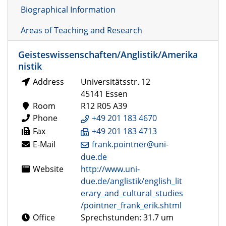
Biographical Information
Areas of Teaching and Research
Geisteswissenschaften/Anglistik/Amerika
nistik
Address
Universitätsstr. 12
45141 Essen
Room
R12 R05 A39
Phone
+49 201 183 4670
Fax
+49 201 183 4713
E-Mail
frank.pointner@uni-
due.de
Website
http://www.uni-
due.de/anglistik/english_lit
erary_and_cultural_studies
/pointner_frank_erik.shtml
Office
Sprechstunden: 31.7 um