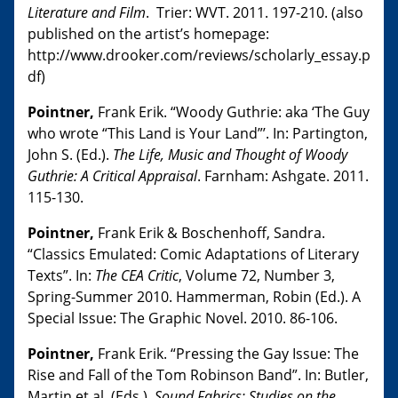
Literature and Film
. Trier: WVT. 2011. 197-210. (also
published on the artist’s homepage:
http://www.drooker.com/reviews/scholarly_essay.p
df)
Pointner,
Frank Erik. “Woody Guthrie: aka ‘The Guy
who wrote “This Land is Your Land”’. In: Partington,
John S. (Ed.).
The Life, Music and Thought of Woody
Guthrie: A Critical Appraisal
. Farnham: Ashgate. 2011.
115-130.
Pointner,
Frank Erik & Boschenhoff, Sandra.
“Classics Emulated: Comic Adaptations of Literary
Texts”. In:
The CEA Critic
, Volume 72, Number 3,
Spring-Summer 2010. Hammerman, Robin (Ed.). A
Special Issue: The Graphic Novel. 2010. 86-106.
Pointner,
Frank Erik. “Pressing the Gay Issue: The
Rise and Fall of the Tom Robinson Band”. In: Butler,
Martin et al. (Eds.).
Sound Fabrics: Studies on the