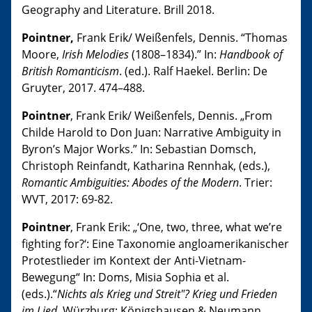
Geography and Literature. Brill 2018.
Pointner,
Frank Erik/ Weißenfels, Dennis. “Thomas
Moore,
Irish Melodies
(1808–1834).” In:
Handbook of
British Romanticism
. (ed.). Ralf Haekel. Berlin: De
Gruyter, 2017. 474–488.
Pointner
, Frank Erik/ Weißenfels, Dennis. „From
Childe Harold to Don Juan: Narrative Ambiguity in
Byron’s Major Works.” In: Sebastian Domsch,
Christoph Reinfandt, Katharina Rennhak, (eds.),
Romantic Ambiguities: Abodes of the Modern
. Trier:
WVT, 2017: 69-82.
Pointner
, Frank Erik: „‘One, two, three, what we’re
fighting for?‘: Eine Taxonomie angloamerikanischer
Protestlieder im Kontext der Anti-Vietnam-
Bewegung“ In: Doms, Misia Sophia et al.
(eds.).“
Nichts als Krieg und Streit"? Krieg und Frieden
im Lied
. Würzburg: Königshausen & Neumann,