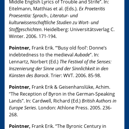
Middle English Lyrics of Trouble and Strife”. In:
Eitelmann, Matthias et al. (Eds.).
Ex Praeteritis
Praesentia: Sprach-, Literatur- und
kulturwissenschaftliche Studien zu Wort- und
Stoffgeschichten
. Heidelberg: Universitätsverlag C.
Winter. 2006. 171-194.
Pointner,
Frank Erik. “‘Busy old fool’: Donne’s
indebtedness to the medieval
Aubade
”. In:
Lennartz, Norbert (Ed.)
The Festival of the Senses:
Inszenierung der Sinne und der Sinnlichkeit in den
Künsten des Barock
. Trier: WVT. 2006. 85-98.
Pointner,
Frank Erik & Geisenhanslüke, Achim.
“The Reception of Byron in the German-Speaking
Lands”. In: Cardwell, Richard (Ed.)
British Authors in
Europe Series
. London: Athlone Press. 2005. 236-
268.
Pointner,
Frank Erik. “The Byronic Century in