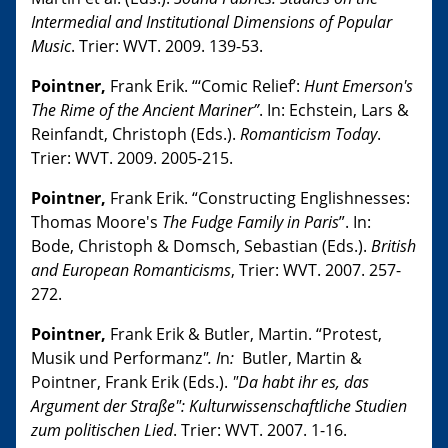
Intermedial and Institutional Dimensions of Popular
Music
. Trier: WVT. 2009. 139-53.
Pointner,
Frank Erik. “‘Comic Relief’:
Hunt Emerson's
The Rime of the Ancient Mariner”
. In: Echstein, Lars &
Reinfandt, Christoph (Eds.).
Romanticism Today
.
Trier: WVT. 2009. 2005-215.
Pointner,
Frank Erik. “Constructing Englishnesses:
Thomas Moore's
The Fudge Family in Paris
”. In:
Bode, Christoph & Domsch, Sebastian (Eds.).
British
and European Romanticisms
, Trier: WVT. 2007. 257-
272.
Pointner,
Frank Erik & Butler, Martin. “Protest,
Musik und Performanz
". I
n
:
Butler, Martin &
Pointner, Frank Erik (Eds.).
"Da habt ihr es, das
Argument der Straße": Kulturwissenschaftliche Studien
zum politischen Lied
. Trier: WVT. 2007. 1-16.