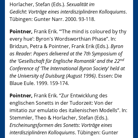
Horlacher, Stefan (Eds.).
Sexualität im
Gedicht
:
Vorträge eines interdisziplinären Kolloquiums
.
Tübingen: Gunter Narr. 2000. 93-118.
Pointner,
Frank Erik. “‘The mind is coloured by thy
every hue’: Byron's Wordsworthian Phase”. In:
Bridzun, Petra & Pointner, Frank Erik (Eds.).
Byron
as Reader: Papers delivered at the 7th Symposium of
nd
the ‘Gesellschaft für Englische Romantik’ and the 22
Conference of ‘The International Byron Society’ held at
the University of Duisburg (August 1996)
. Essen: Die
Blaue Eule. 1999. 159-174.
Pointner,
Frank Erik. “Zur Entwicklung des
englischen Sonetts in der Tudorzeit: Von der
imitatio zur emulatio des italienischen Modells”. In:
Stemmler, Theo & Horlacher, Stefan (Eds.).
Erscheinungsformen des Sonetts
:
Vorträge eines
interdisziplinären Kolloquiums
. Tübingen: Gunter