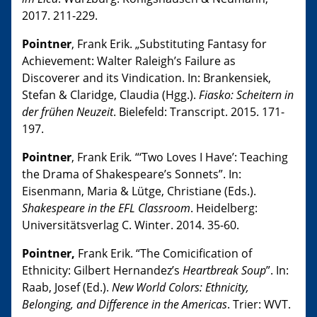
2017. 211-229.
Pointner
, Frank Erik. „Substituting Fantasy for
Achievement: Walter Raleigh’s Failure as
Discoverer and its Vindication. In: Brankensiek,
Stefan & Claridge, Claudia (Hgg.).
Fiasko: Scheitern in
der frühen Neuzeit
. Bielefeld: Transcript. 2015. 171-
197.
Pointner
, Frank Erik
.
“‘Two Loves I Have’: Teaching
the Drama of Shakespeare’s Sonnets”. In:
Eisenmann, Maria & Lütge, Christiane (Eds.).
Shakespeare in the EFL Classroom
. Heidelberg:
Universitätsverlag C. Winter. 2014. 35-60.
Pointner,
Frank Erik. “The Comicification of
Ethnicity: Gilbert Hernandez’s
Heartbreak Soup
”. In:
Raab, Josef (Ed.).
New World Colors: Ethnicity,
Belonging, and Difference in the Americas
. Trier: WVT.