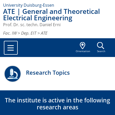
University Duisburg-Essen
ATE | General and Theoretical
Electrical Engineering
Prof. Dr. sc. techn. Daniel Erni
Fac. IW
>
Dep. EIT
> ATE
Orientation
Search
Research Topics
The institute is active in the following
research areas