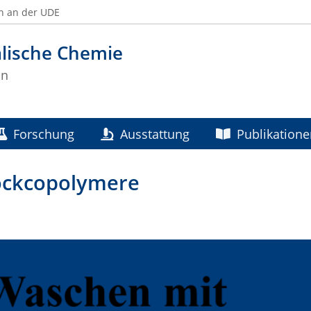
n an der UDE
alische Chemie
nn
Forschung
Ausstattung
Publikation
ockcopolymere