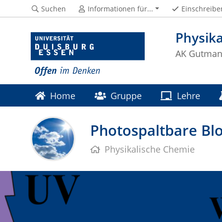
Suchen
Informationen für...
Einschreibe
Physik
AK Gutma
Home
Gruppe
Lehre
Photospaltbare Bl
Physikalische Chemie