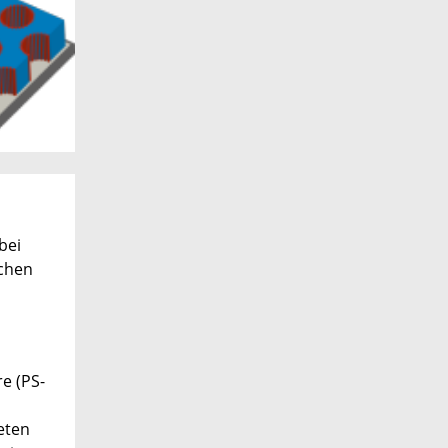
bei
chen
e (PS-
eten