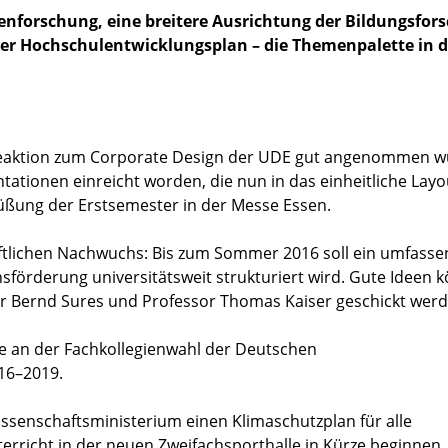
enforschung, eine breitere Ausrichtung der Bildungsfor
der Hochschulentwicklungsplan – die Themenpalette in d
viceaktion zum Corporate Design der UDE gut angenommen w
ationen einreicht worden, die nun in das einheitliche Layo
rüßung der Erstsemester in der Messe Essen.
ftlichen Nachwuchs: Bis zum Sommer 2016 soll ein umfass
förderung universitätsweit strukturiert wird. Gute Ideen 
ssor Bernd Sures und Professor Thomas Kaiser geschickt werd
e an der Fachkollegienwahl der Deutschen
16–2019.
ssenschaftsministerium einen Klimaschutzplan für alle
erricht in der neuen Zweifachsporthalle in Kürze beginnen.