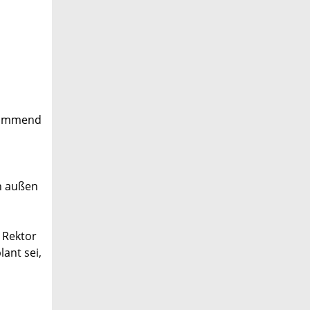
stimmend
ch außen
 Rektor
ant sei,