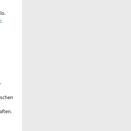
lo.
-
-
ischen
aften.