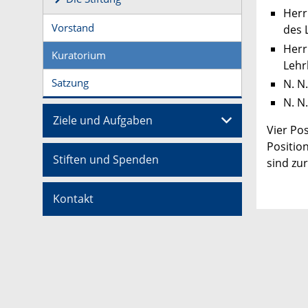
Herr
Vorstand
des 
Herr
Kuratorium
Lehr
Satzung
N. N
N. N.
Ziele und Aufgaben
Vier Po
Position
Stiften und Spenden
sind zur
Kontakt