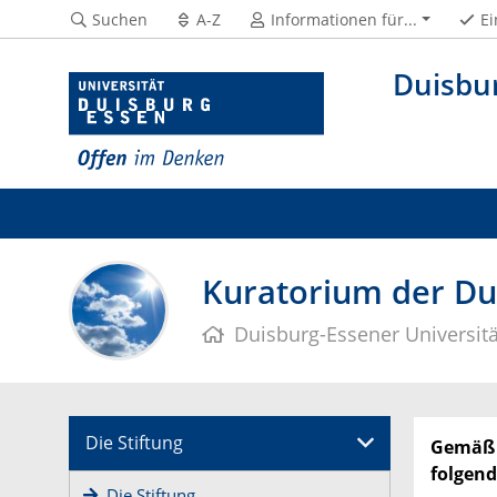
Suchen
A-Z
Informationen für...
Ei
Duisbur
Kuratorium der Dui
Duisburg-Essener Universitä
Die Stiftung
Gemäß §
folgen
Die Stiftung