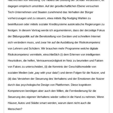
Nachrichten von Werbung. Ob Tablets die Leistung der Schüler verbessern, ist
dagegen empirisch umstritten. Auf der gesellschaftlichen Ebene versuchen
Tech-Unternehmen und Staaten zunehmend das Verhalten der Bürger
vorherzusagen und zu steuern, etwa mittels Big-Nudging Wahlen zu
beeinflussen oder mittels sozialer Kreditsysteme autokratische Regierungen zu
festigen. In diesem Vortrag werde ich argumentieren, dass der derzeitige Fokus
der Bildungspolitik auf die Bereitstellung von Geräten und schnellem Internet
sich verändern muss, und zwar hin auf die Ausbildung der Risikokompetenz
von Lehrern und Schülern. Wir brauchen mehr Programme welche digitale
Risikokompetenz vermitteln, einschließlich (i) dem Erlernen von intelligenten
Heuristiken, die helfen, Vertrauenswürdigkeit im Netz zu beurteilen und Fakten
von Fakes zu unterscheiden, (ii) die Kenntnis der Geschäftsmodelle von
sozialen Medien (wie „pay with your data“) und deren Folgen für die Nutzer, und
(iii) das Verstehen der Steuerung des Verhaltens und der Emotionen der Nutzer
durch das psychologische Design von Plattformen. Diese kognitiven
Kompetenzen benötigen aber auch den Willen, die Fernbedienung für die
Steuerung des eigenen Verhaltens wieder selbst in die Hand zu nehmen. Wenn
Häuser, Autos und Städte smart werden, warum dann nicht auch die
Menschen?