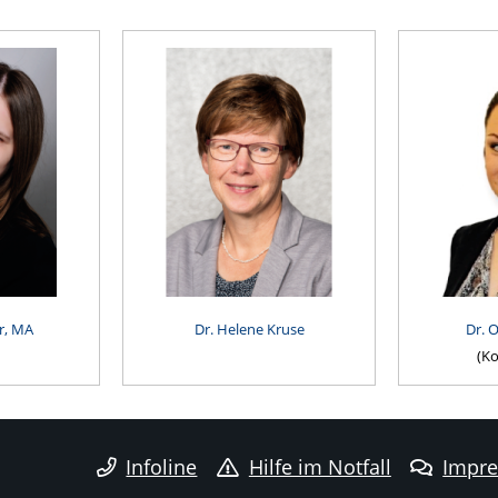
r, MA
Dr. Helene Kruse
Dr. 
(Ko
Infoline
Hilfe im Notfall
Impr