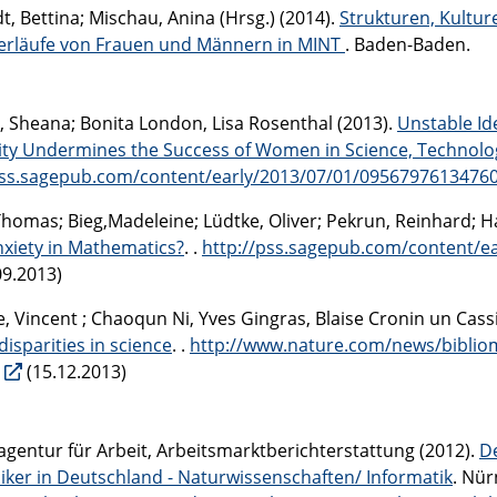
t, Bettina; Mischau, Anina (Hrsg.) (2014).
Strukturen, Kultur
erläufe von Frauen und Männern in MINT
. Baden-Baden.
t, Sheana; Bonita London, Lisa Rosenthal (2013).
Unstable Id
vity Undermines the Success of Women in Science, Technolo
pss.sagepub.com/content/early/2013/07/01/095679761347604
Thomas; Bieg,Madeleine; Lüdtke, Oliver; Pekrun, Reinhard; Ha
xiety in Mathematics?
. .
http://pss.sagepub.com/content/ea
09.2013)
e, Vincent ; Chaoqun Ni, Yves Gingras, Blaise Cronin un Cas
isparities in science
. .
http://www.nature.com/news/bibliome
(15.12.2013)
gentur für Arbeit, Arbeitsmarktberichterstattung (2012).
D
ker in Deutschland - Naturwissenschaften/ Informatik
. Nür