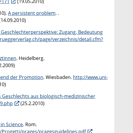
=171
(19.05.2010)
10).
A persistent problem
. .
(14.09.2010)
 Geschlechterperspektive: Zugang, Bedeutung
rueggerverlag.ch/page/verzeichnis/detail.cfm?
ztinnen
. Heidelberg.
2.2009)
rend der Promotion
. Wiesbaden.
http://www.uni-
10)
s Geschlechts aus biologisch-medizinischer
29.php
(25.2.2010)
in Science
. Rom.
/Progetti/prages/pragesguidelines.pdf