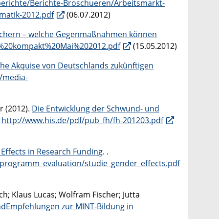
tberichte/Berichte-Broschueren/Arbeitsmarkt-
matik-2012.pdf
(06.07.2012)
Fächern – welche Gegenmaßnahmen können
HF%20kompakt%20Mai%202012.pdf
(15.05.2012)
che Akquise von Deutschlands zukünftigen
a/media-
r (2012).
Die Entwicklung der Schwund- und
.
http://www.his.de/pdf/pub_fh/fh-201203.pdf
Effects in Research Funding
. .
k/programm_evaluation/studie_gender_effects.pdf
h; Klaus Lucas; Wolfram Fischer; Jutta
dEmpfehlungen zur MINT-Bildung in