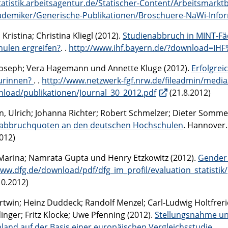
statistik.arbeitsagentur.de/Statischer-Content/Arbeitsmark
ademiker/Generische-Publikationen/Broschuere-NaWi-Infor
Kristina; Christina Kliegl (2012).
Studienabbruch in MINT-
ulen ergreifen?
. .
http://www.ihf.bayern.de/?download=I
Joseph; Vera Hagemann und Annette Kluge (2012).
Erfolgrei
urinnen?
. .
http://www.netzwerk-fgf.nrw.de/fileadmin/medi
nload/publikationen/Journal_30_2012.pdf
(21.8.2012)
n, Ulrich; Johanna Richter; Robert Schmelzer; Dieter Somme
abbruchquoten an den deutschen Hochschulen
. Hannover
012)
Marina; Namrata Gupta und Henry Etzkowitz (2012).
Gender 
www.dfg.de/download/pdf/dfg_im_profil/evaluation_statisti
10.2012)
rtwin; Heinz Duddeck; Randolf Menzel; Carl-Ludwig Holtfreric
inger; Fritz Klocke; Uwe Pfenning (2012).
Stellungsnahme un
land auf der Basis einer europäischen Vergleichsstudie
. .