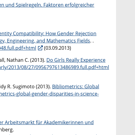
en und Spielregeln. Faktoren erfolgreicher
entity Compatibility: How Gender Rejection
gy, Engineering, and Mathematics Fields
. .
8.full.pdf+html
(03.09.2013)
ll, Nathan C. (2013).
Do Girls Really Experience
rly/2013/08/27/0956797613486989.full.pdf+html
sidy R. Sugimoto (2013).
Bibliometrics: Global
trics-global-gender-disparities-in-science-
er Arbeitsmarkt für Akademikerinnen und
nberg.