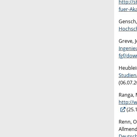
http://
fuer-Ak
Gensch, 
Hochsch
Greve, 
Ingenie
fgf/dow
Heublei
Studien
(06.07.2
Ranga, 
http://
(25.
Renn, O
Allmend
Deutsch