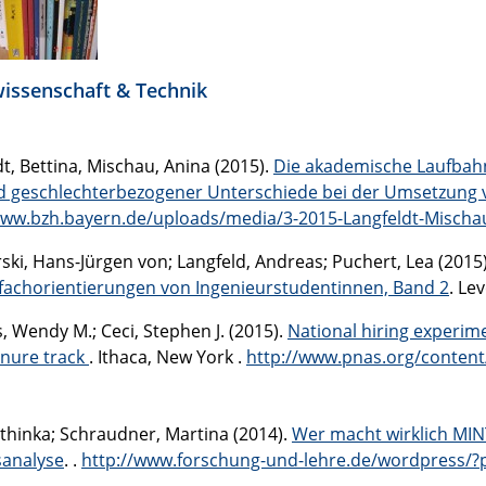
issenschaft & Technik
t, Bettina, Mischau, Anina (2015).
Die akademische Laufbahn
nd geschlechterbezogener Unterschiede bei der Umsetzung 
www.bzh.bayern.de/uploads/media/3-2015-Langfeldt-Mischa
ski, Hans-Jürgen von; Langfeld, Andreas; Puchert, Lea (2015
fachorientierungen von Ingenieurstudentinnen, Band 2
. Le
, Wendy M.; Ceci, Stephen J. (2015).
National hiring experim
nure track
. Ithaca, New York .
http://www.pnas.org/content/
athinka; Schraudner, Martina (2014).
Wer macht wirklich MIN
sanalyse
. .
http://www.forschung-und-lehre.de/wordpress/