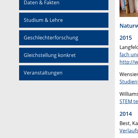
Daten & Fakten
Studium & Lehre
Naturw
2015
Geschlechterforschung
Langfeld
fach­ u
Gleichstellung konkret
http://
Veranstaltungen
Wensier
Studien
Williams
STEM te
2014
Best, K
Verlauf