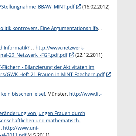
n/Stellungnahme_BBAW_MINT.pdf
(16.02.2012)
olitik kontrovers. Eine Argumentationshilfe
. .
d Informatik?
. .
http://www.netzwerk-
nal-29_Netzwerk_-FGF.pdf.pdf
(22.12.2011)
-Fächern - Bilanzierung der Aktivitäten im
rs/GWK-Heft-21-Frauen-in-MINT-Faechern.pdf
d kein bisschen leise!
. Münster.
http://www.lit-
veränderung von jungen Frauen durch
ssenschaftlichen und mathematisch-
 .
http://www.uni-
-al-2011.pdf
(4.5.2011)