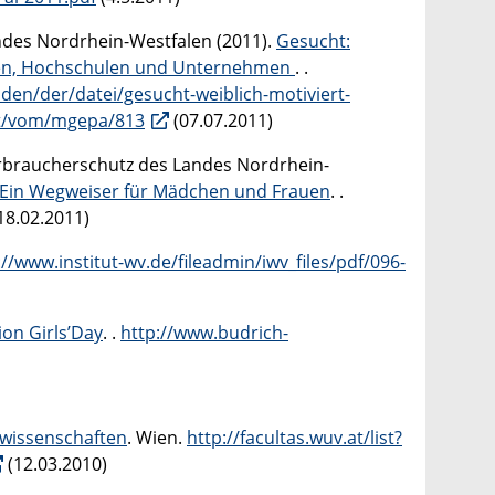
ndes Nordrhein-Westfalen (2011).
Gesucht:
tinnen, Hochschulen und Unternehmen
. .
den/der/datei/gesucht-weiblich-motiviert-
ert/vom/mgepa/813
(07.07.2011)
erbraucherschutz des Landes Nordrhein-
 Ein Wegweiser für Mädchen und Frauen
. .
18.02.2011)
://www.institut-wv.de/fileadmin/iwv_files/pdf/096-
on Girls’Day
. .
http://www.budrich-
rwissenschaften
. Wien.
http://facultas.wuv.at/list?
(12.03.2010)