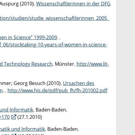
Auspurg (2010).
Wissenschaftlerinnen in der DFG
ation/studien/studie_wissenschaftlerinnen_2005_
men in Science” 1999-2009
. .
f_06/stocktaking-10-years-of-women-in-science-
d Technology Research
. Münster.
http://www.lit-
ommer; Georg Besuch (2010).
Ursachen des
en
. .
http://www.his.de/pdf/pub_fh/fh-201002.pdf
und Informatik
. Baden-Baden.
=170
(27.1.2010)
atik und Informatik
. Baden-Baden.