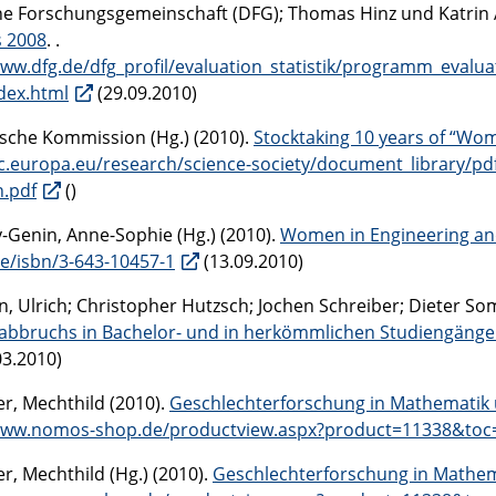
e Forschungsgemeinschaft (DFG); Thomas Hinz und Katrin 
s 2008
. .
www.dfg.de/dfg_profil/evaluation_statistik/programm_evalu
dex.html
(29.09.2010)
sche Kommission (Hg.) (2010).
Stocktaking 10 years of “Wo
ec.europa.eu/research/science-society/document_library/pd
.pdf
()
-Genin, Anne-Sophie (Hg.) (2010).
Women in Engineering an
de/isbn/3-643-10457-1
(13.09.2010)
n, Ulrich; Christopher Hutzsch; Jochen Schreiber; Dieter S
abbruchs in Bachelor- und in herkömmlichen Studiengäng
03.2010)
r, Mechthild (2010).
Geschlechterforschung in Mathematik 
www.nomos-shop.de/productview.aspx?product=11338&toc
r, Mechthild (Hg.) (2010).
Geschlechterforschung in Mathem