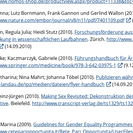
www.nomos-shop.de/productview.aspx?product=11338&toc
Anna; Lutz Bornmann, Frank Gannon und Gerlind Wallon (20
www.nature.com/embor/journal/v8/n11/pdf/7401109.pdf
 Regula Julia; Heidi Stutz (2010).
Forschungsförderung aus
kung in wissenschaftlichen Laufbahnen
. Zürich.
http://www.
(14.09.2010)
ike; Kaczmarczyk, Gabriele (2010).
Führungshandbuch für Är
www.springer.com/medicine/book/978-3-642-03975-1
(9.1
atharina; Nina Mahrt; Johanna Töbel (2010).
Publizieren wäh
-landau.de/ipz/medien/dateien/flyer-handbuch
(14.09.20
einz-Jürgen (2010).
Making Sex Revisited: Dekonstruktion de
tive
. Bielefeld.
http://www.transcript-verlag.de/ts1329/ts13
 Marina (2009).
Guidelines for Gender Equality Programmes 
www.retepariopportunita.it/Rete_Pari_Opportunita/UserFiles