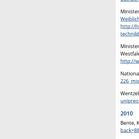
Ministe
Weiblic
http://
technik
Ministe
Westfal
http://
Nationa
226_mis
Wentzel
unipres
2010
Bente, K
back=8