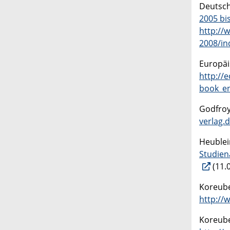
Deutsch
2005 bi
http://
2008/in
Europäi
http://
book_en
Godfroy
verlag.
Heublei
Studien
(11.
Koreube
http://
Koreube