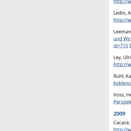
http://
Ledin, 
http://
Leemann,
und Wir
id=715
Ley, Ulr
http://
Ruhl, K
koblenz
Voss, H
Perspek
2009
Cacace,
http://