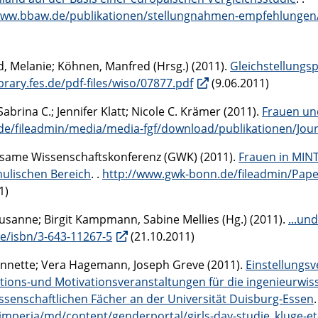
www.bbaw.de/publikationen/stellungnahmen-empfehlunge
d, Melanie; Köhnen, Manfred (Hrsg.) (2011).
Gleichstellungsp
ibrary.fes.de/pdf-files/wiso/07877.pdf
(9.06.2011)
Sabrina C.; Jennifer Klatt; Nicole C. Krämer (2011).
Frauen un
.de/fileadmin/media/media-fgf/download/publikationen/Jour
ame Wissenschaftskonferenz (GWK) (2011).
Frauen in MINT
ulischen Bereich
. .
http://www.gwk-bonn.de/fileadmin/Pape
1)
Susanne; Birgit Kampmann, Sabine Mellies (Hg.) (2011).
...un
de/isbn/3-643-11267-5
(21.10.2011)
Annette; Vera Hagemann, Joseph Greve (2011).
Einstellungs
tions-und Motivationsveranstaltungen für die ingenieurwi
ssenschaftlichen Fächer an der Universität Duisburg-Essen
.
imperia/md/content/genderportal/girls-day-studie_kluge-et