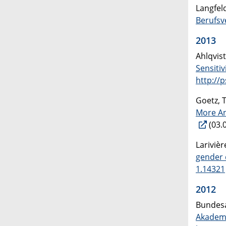
Langfeld
Berufsv
2013
Ahlqvis
Sensiti
http://
Goetz, 
More An
(03.
Larivièr
gender d
1.14321
2012
Bundesa
Akademi