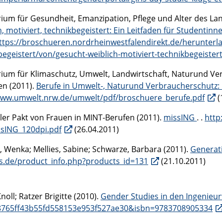
rium für Gesundheit, Emanzipation, Pflege und Alter des La
h, motiviert, technikbegeistert: Ein Leitfaden für Studen
https://broschueren.nordrheinwestfalendirekt.de/herunterla
begeistert/von/gesucht-weiblich-motiviert-technikbegeist
rium für Klimaschutz, Umwelt, Landwirtschaft, Naturund V
en (2011).
Berufe in Umwelt-, Naturund Verbraucherschutz:
www.umwelt.nrw.de/umwelt/pdf/broschuere_berufe.pdf
(
ler Pakt von Frauen in MINT-Berufen (2011).
missING
. .
http
sING_120dpi.pdf
(26.04.2011)
, Wenka; Mellies, Sabine; Schwarze, Barbara (2011).
Generati
s.de/product_info.php?products_id=131
(21.10.2011)
noll; Ratzer Brigitte (2010).
Gender Studies in den Ingenieu
8765ff43b55fd558153e953f527ae30&isbn=9783708905334