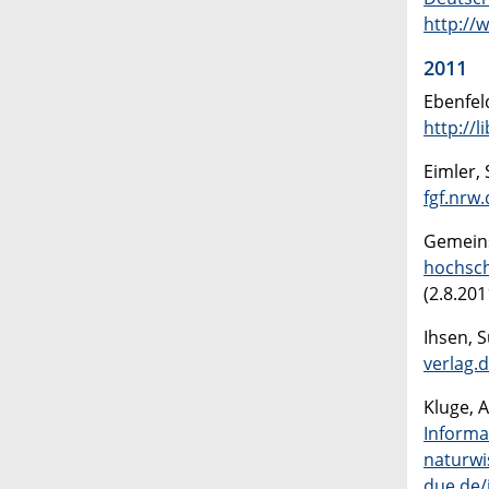
http://
2011
Ebenfel
http://l
Eimler, 
fgf.nrw
Gemeins
hochsch
(2.8.201
Ihsen, 
verlag.
Kluge, 
Informa
naturwi
due.de/