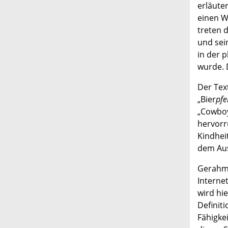
erläute
einen W
treten 
und sei
in der 
wurde. D
Der Tex
„Bier
pfe
„Cowboy
hervorr
Kindhei
dem Aus
Gerahmt
Internet
wird hi
Definit
Fähigke