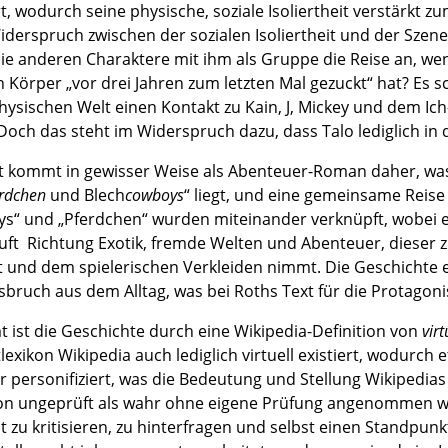
rt, wodurch seine physische, soziale Isoliertheit verstärk
iderspruch zwischen der sozialen Isoliertheit und der Szene
die anderen Charaktere mit ihm als Gruppe die Reise an, wenn
n Körper „vor drei Jahren zum letzten Mal gezuckt“ hat? Es s
physischen Welt einen Kontakt zu Kain, J, Mickey und dem Ic
och das steht im Widerspruch dazu, dass Talo lediglich in de
t kommt in gewisser Weise als Abenteuer-Roman daher, was n
rdchen
und Blech
cowboys
“ liegt, und eine gemeinsame Reis
s“ und „Pferdchen“ wurden miteinander verknüpft, wobei e
uft Richtung Exotik, fremde Welten und Abenteuer, diese
t und dem spielerischen Verkleiden nimmt. Die Geschichte 
bruch aus dem Alltag, was bei Roths Text für die Protagonis
 ist die Geschichte durch eine Wikipedia-Definition von
virt
lexikon Wikipedia auch lediglich virtuell existiert, wodurch e
er personifiziert, was die Bedeutung und Stellung Wikipedias
ion ungeprüft als wahr ohne eigene Prüfung angenommen w
it zu kritisieren, zu hinterfragen und selbst einen Standpu