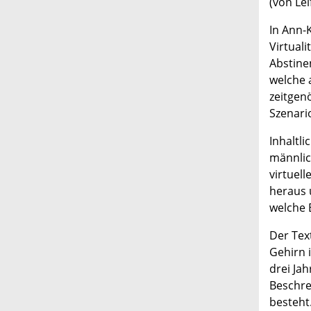
(von Lei
In Ann-
Virtual
Abstine
welche a
zeitgen
Szenari
Inhaltl
männlic
virtuell
heraus 
welche 
Der Tex
Gehirn i
drei Ja
Beschre
besteht