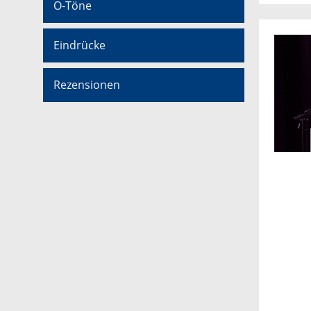
O-Töne
Eindrücke
Rezensionen