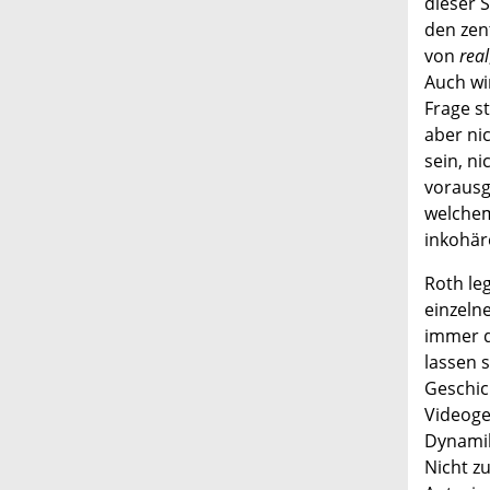
dieser 
den zen
von
real
Auch wi
Frage st
aber nic
sein, ni
vorausg
welchem
inkohär
Roth leg
einzeln
immer d
lassen s
Geschic
Videoge
Dynamik
Nicht z