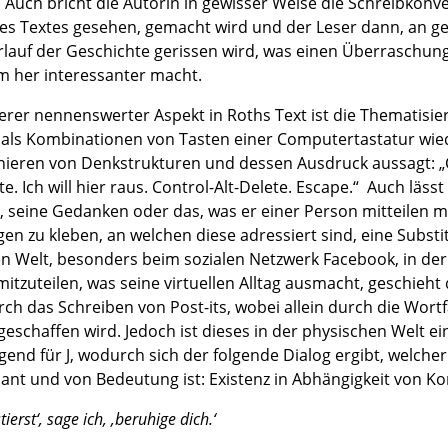
 Auch bricht die Autorin in gewisser Weise die Schreibkonvent
es Textes gesehen, gemacht wird und der Leser dann, an geg
lauf der Geschichte gerissen wird, was einen Überraschung
m her interessanter macht.
terer nennenswerter Aspekt in Roths Text ist die Thematis
als Kombinationen von Tasten einer Computertastatur wied
nieren von Denkstrukturen und dessen Ausdruck aussagt: „Con
te. Ich will hier raus. Control-Alt-Delete. Escape.“ Auch läss
“, seine Gedanken oder das, was er einer Person mitteilen m
gen zu kleben, an welchen diese adressiert sind, eine Substi
len Welt, besonders beim sozialen Netzwerk Facebook, in der
 mitzuteilen, was seine virtuellen Alltag ausmacht, geschieh
rch das Schreiben von Post-its, wobei allein durch die Wor
geschaffen wird. Jedoch ist dieses in der physischen Welt e
igend für J, wodurch sich der folgende Dialog ergibt, welc
sant und von Bedeutung ist: Existenz in Abhängigkeit von 
tierst‘, sage ich, ‚beruhige dich.‘