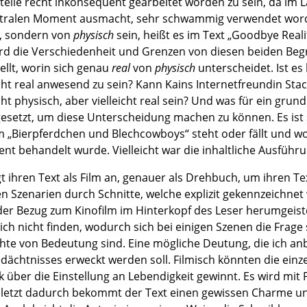
Stelle recht inkonsequent gearbeitet worden zu sein, da im
tralen Moment ausmacht, sehr schwammig verwendet worde
, sondern von
physisch
sein, heißt es im Text „Goodbye Realit
rd die Verschiedenheit und Grenzen von diesen beiden Begr
ellt, worin sich genau
real
von
physisch
unterscheidet. Ist es
ht real anwesend zu sein? Kann Kains Internetfreundin Stacy,
cht physisch, aber vielleicht real sein? Und was für ein gru
esetzt, um diese Unterscheidung machen zu können. Es ist 
 „Bierpferdchen und Blechcowboys“ steht oder fällt und wo
ent behandelt wurde. Vielleicht war die inhaltliche Ausführu
t ihren Text als Film an, genauer als Drehbuch, um ihren Text
en Szenarien durch Schnitte, welche explizit gekennzeichne
er Bezug zum Kinofilm im Hinterkopf des Leser herumgeis
ich nicht finden, wodurch sich bei einigen Szenen die Frage st
hte von Bedeutung sind. Eine mögliche Deutung, die ich anbi
dächtnisses erweckt werden soll. Filmisch könnten die einz
 über die Einstellung an Lebendigkeit gewinnt. Es wird mi
uletzt dadurch bekommt der Text einen gewissen Charme und