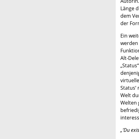
Autorin.
Länge d
dem Ver
der For
Ein wei
werden 
Funktio
Alt-Dele
„Status
denjeni
virtuel
Status‘
Welt du
Welten 
befried
interes
„‘Du exis