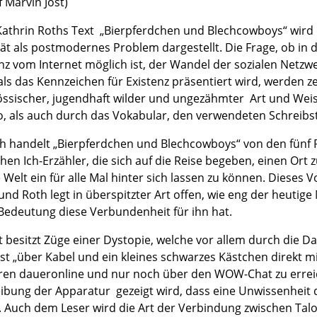
f Marvin Jost)
Kathrin Roths Text „Bierpferdchen und Blechcowboys“ wird d
ität als postmodernes Problem dargestellt. Die Frage, ob in 
nz vom Internet möglich ist, der Wandel der sozialen Net
ls das Kennzeichen für Existenz präsentiert wird, werden ze
össischer, jugendhaft wilder und ungezähmter Art und Wei
o, als auch durch das Vokabular, den verwendeten Schreibs
ich handelt „Bierpferdchen und Blechcowboys“ von den fünf P
hen Ich-Erzähler, die sich auf die Reise begeben, einen Ort 
e Welt ein für alle Mal hinter sich lassen zu können. Dieses
und Roth legt in überspitzter Art offen, wie eng der heuti
Bedeutung diese Verbundenheit für ihn hat.
t besitzt Züge einer Dystopie, welche vor allem durch die D
st „über Kabel und ein kleines schwarzes Kästchen direkt mi
hren daueronline und nur noch über den WOW-Chat zu errei
ibung der Apparatur gezeigt wird, dass eine Unwissenheit 
. Auch dem Leser wird die Art der Verbindung zwischen Talo