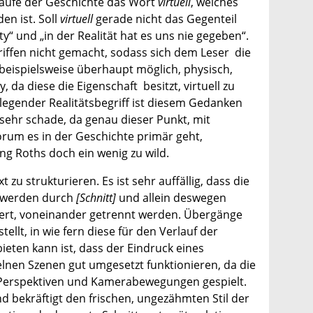
 Laufe der Geschichte das Wort
virtuell
, welches
n ist. Soll
virtuell
gerade nicht das Gegenteil
y“ und „in der Realität hat es uns nie gegeben“.
iffen nicht gemacht, sodass sich dem Leser die
 beispielsweise überhaupt möglich, physisch,
 da diese die Eigenschaft besitzt, virtuell zu
ndlegender Realitätsbegriff ist diesem Gedanken
sehr schade, da genau dieser Punkt, mit
rum es in der Geschichte primär geht,
ng Roths doch ein wenig zu wild.
 zu strukturieren. Es ist sehr auffällig, dass die
t werden durch
[Schnitt]
und allein deswegen
tert, voneinander getrennt werden. Übergänge
ellt, in wie fern diese für den Verlauf der
eten kann ist, dass der Eindruck eines
elnen Szenen gut umgesetzt funktionieren, da die
t Perspektiven und Kamerabewegungen gespielt.
 bekräftigt den frischen, ungezähmten Stil der