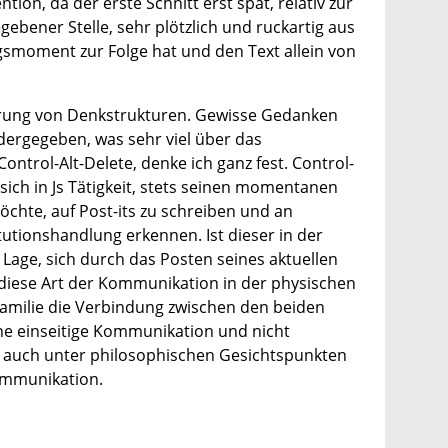
ion, da der erste Schnitt erst spät, relativ zur
ebener Stelle, sehr plötzlich und ruckartig aus
smoment zur Folge hat und den Text allein von
ierung von Denkstrukturen. Gewisse Gedanken
ergegeben, was sehr viel über das
trol-Alt-Delete, denke ich ganz fest. Control-
t sich in Js Tätigkeit, stets seinen momentanen
öchte, auf Post-its zu schreiben und an
tutionshandlung erkennen. Ist dieser in der
 Lage, sich durch das Posten seines aktuellen
t diese Art der Kommunikation in der physischen
tfamilie die Verbindung zwischen den beiden
ine einseitige Kommunikation und nicht
her auch unter philosophischen Gesichtspunkten
Kommunikation.