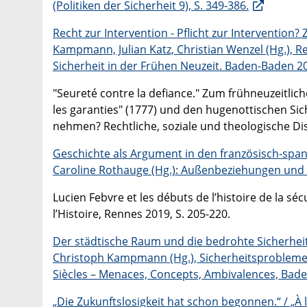
(Politiken der Sicherheit 9), S. 349-386.
Recht zur Intervention - Pflicht zur Intervention
Kampmann, Julian Katz, Christian Wenzel (Hg.), R
Sicherheit in der Frühen Neuzeit. Baden-Baden 202
"Seureté contre la defiance." Zum frühneuzeitlic
les garanties" (1777) und den hugenottischen Sich
nehmen? Rechtliche, soziale und theologische Dis
Geschichte als Argument in den französisch-span
Caroline Rothauge (Hg.): Außenbeziehungen und E
Lucien Febvre et les débuts de l’histoire de la sé
l’Histoire, Rennes 2019, S. 205-220.
Der städtische Raum und die bedrohte Sicherheit.
Christoph Kampmann (Hg.), Sicherheitsprobleme 
Siècles – Menaces, Concepts, Ambivalences, Baden-
„Die Zukunftslosigkeit hat schon begonnen.“ / „À