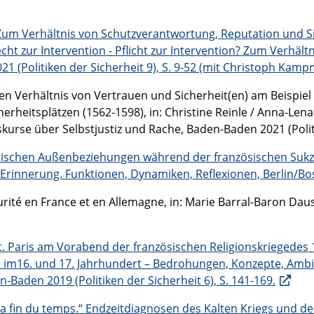
? Zum Verhältnis von Schutzverantwortung, Reputation und Si
echt zur Intervention - Pflicht zur Intervention? Zum Verhä
1 (Politiken der Sicherheit 9), S. 9-52 (mit Christoph Kamp
hen Verhältnis von Vertrauen und Sicherheit(en) am Beispiel
erheitsplätzen (1562-1598), in: Christine Reinle / Anna-Len
kurse über Selbstjustiz und Rache, Baden-Baden 2021 (Politi
ischen Außenbeziehungen während der französischen Sukzessi
rinnerung. Funktionen, Dynamiken, Reflexionen, Berlin/Bos
curité en France et en Allemagne, in: Marie Barral-Baron Daus
 Paris am Vorabend der französischen Religionskriegedes 16.
im16. und 17. Jahrhundert – Bedrohungen, Konzepte, Ambiva
Baden 2019 (Politiken der Sicherheit 6), S. 141-169.
 la fin du temps.“ Endzeitdiagnosen des Kalten Kriegs und d