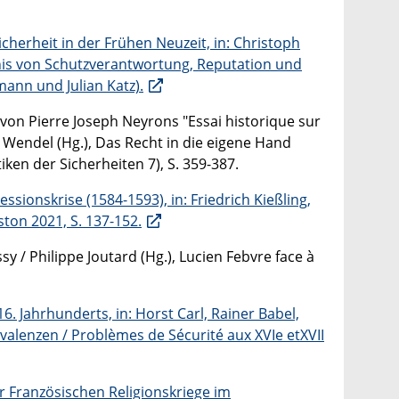
cherheit in der Frühen Neuzeit, in: Christoph
ltnis von Schutzverantwortung, Reputation und
mann und Julian Katz).
 von Pierre Joseph Neyrons "Essai historique sur
a Wendel (Hg.), Das Recht in die eigene Hand
ken der Sicherheiten 7), S. 359-387.
onskrise (1584-1593), in: Friedrich Kießling,
ton 2021, S. 137-152.
sy / Philippe Joutard (Hg.), Lucien Febvre face à
 Jahrhunderts, in: Horst Carl, Rainer Babel,
lenzen / Problèmes de Sécurité aux XVIe etXVII
er Französischen Religionskriege im