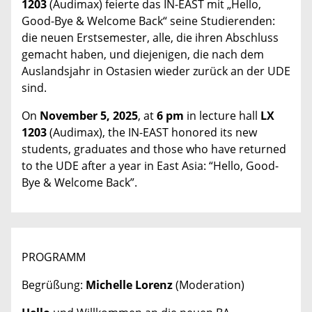
1203
(Audimax)
feierte das IN-EAST mit „Hello,
Good-Bye & Welcome Back“ seine Studierenden:
die neuen Erstsemester, alle, die ihren Abschluss
gemacht haben, und diejenigen, die nach dem
Auslandsjahr in Ostasien wieder zurück an der UDE
sind.
On
November 5, 2025
,
at
6 pm
in lecture hall
LX
1203
(Audimax),
the
IN-EAST
honored its new
students, graduates and those who have returned
to the UDE after a year in East Asia:
“Hello, Good-
Bye & Welcome Back”.
PROGRAMM
Begrüßung:
Michelle Lorenz
(Moderation)