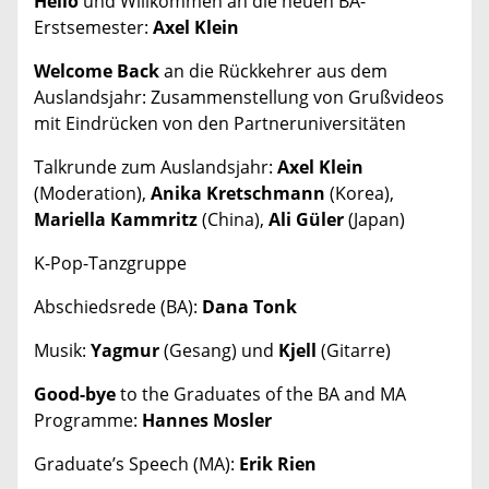
Hello
und Willkommen an die neuen BA-
Erstsemester:
Axel Klein
Welcome Back
an die Rückkehrer aus dem
Auslandsjahr: Zusammenstellung von Grußvideos
mit Eindrücken von den Partneruniversitäten
Talkrunde zum Auslandsjahr:
Axel Klein
(Moderation),
Anika Kretschmann
(Korea),
Mariella Kammritz
(China),
Ali Güler
(Japan)
K-Pop-Tanzgruppe
Abschiedsrede (BA):
Dana Tonk
Musik:
Yagmur
(Gesang) und
Kjell
(Gitarre)
Good-bye
to the Graduates of the BA and MA
Programme:
Hannes Mosler
Graduate’s Speech (MA):
Erik Rien