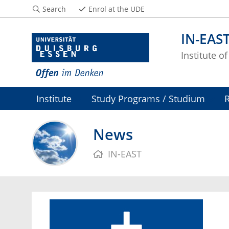
Search
Enrol at the UDE
IN-EAS
Institute o
Institute
Study Programs / Studium
News
IN-EAST