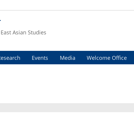
T
f East Asian Studies
Research
Events
Media
Welcome Office