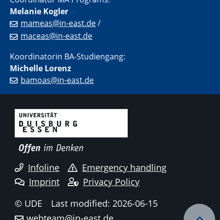
Melanie Kogler
mameas@in-east.de
/
maceas@in-east.de
Koordinatorin BA-Studiengang:
Michelle Lorenz
bamoas@in-east.de
Infoline
Emergency handling
Imprint
Privacy Policy
© UDE
Last modified: 2026-06-15
webteam@in-east.de