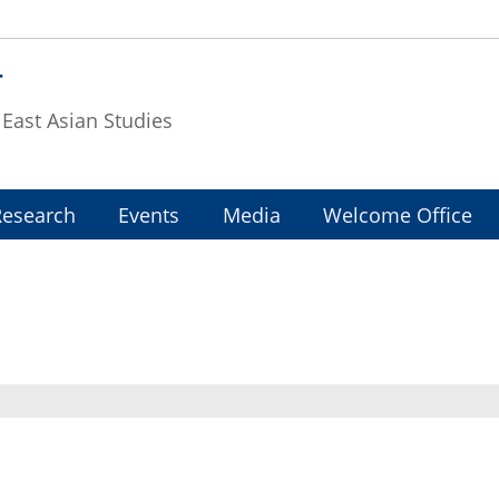
T
f East Asian Studies
Research
Events
Media
Welcome Office