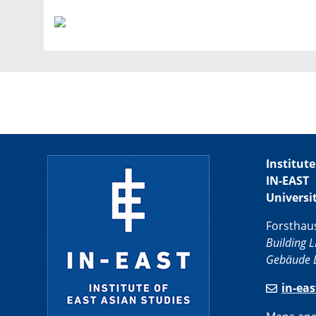
Institute
IN-EAST
Universi
Forsthau
Building L
Gebäude L
in-ea