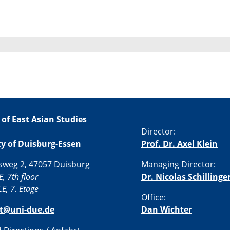
 of East Asian Studies
Director:
ty of Duisburg-Essen
Prof. Dr. Axel Klein
sweg 2, 47057 Duisburg
Managing Director:
E, 7th floor
Dr. Nicolas Schillinge
E, 7. Etage
Office:
st@uni-due.de
Dan Wichter