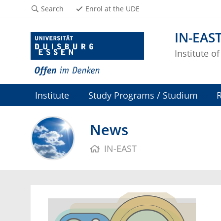
Search
Enrol at the UDE
IN-EAS
Institute o
Institute
Study Programs / Studium
News
IN-EAST