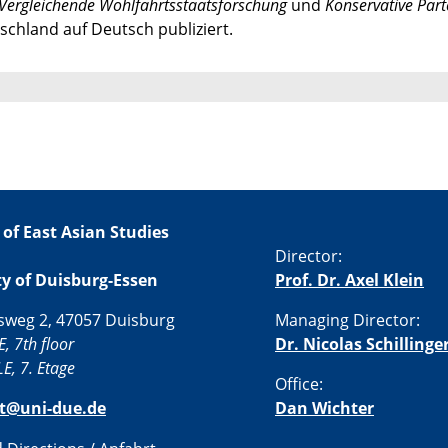
Vergleichende Wohlfahrtsstaatsforschung
und
Konservative Par
chland auf Deutsch publiziert.
 of East Asian Studies
Director:
ty of Duisburg-Essen
Prof. Dr. Axel Klein
sweg 2, 47057 Duisburg
Managing Director:
E, 7th floor
Dr. Nicolas Schillinge
E, 7. Etage
Office:
st@uni-due.de
Dan Wichter