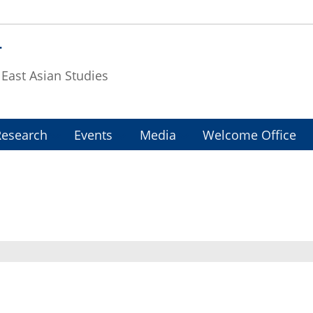
T
f East Asian Studies
Research
Events
Media
Welcome Office