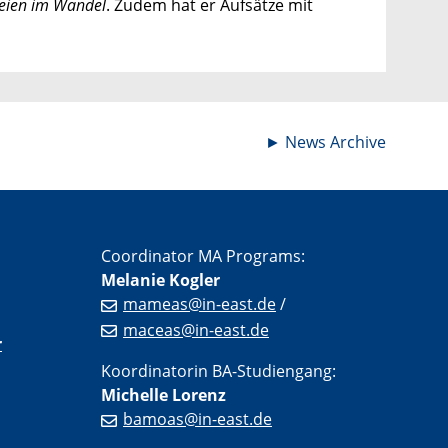
teien im Wandel
. Zudem hat er Aufsätze mit
►
News Archive
Coordinator MA Programs:
Melanie Kogler
mameas@in-east.de
/
maceas@in-east.de
r
Koordinatorin BA-Studiengang:
Michelle Lorenz
bamoas@in-east.de