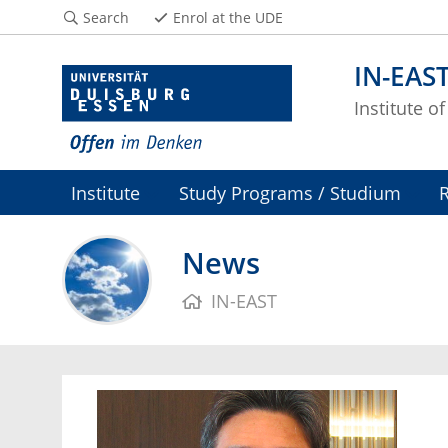
Search
Enrol at the UDE
IN-EAS
Institute o
Institute
Study Programs / Studium
News
IN-EAST