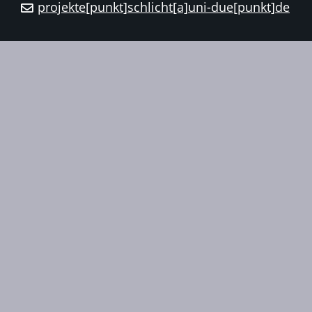
projekte[punkt]schlicht[a]uni-due[punkt]de