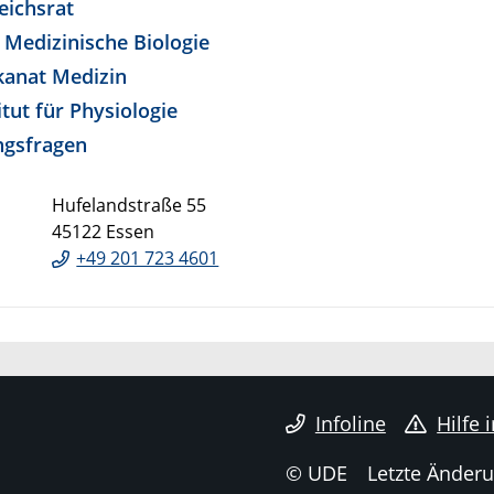
eichsrat
r Medizinische Biologie
kanat Medizin
tut für Physiologie
ngsfragen
Hufelandstraße 55
45122 Essen
+49 201 723 4601
Infoline
Hilfe 
© UDE
Letzte Änderu