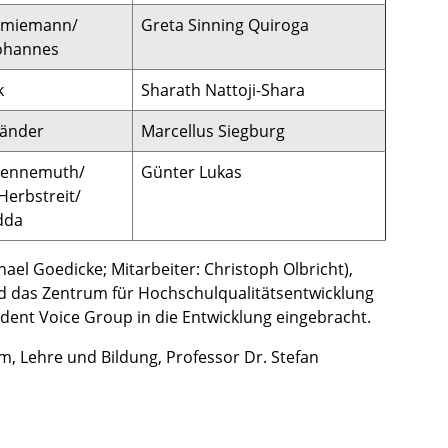
chmiemann/
Greta Sinning Quiroga
Johannes
k
Sharath Nattoji-Shara
tländer
Marcellus Siegburg
 Wennemuth/
Günter Lukas
Herbstreit/
dda
ael Goedicke; Mitarbeiter: Christoph Olbricht),
und das Zentrum für Hochschulqualitätsentwicklung
udent Voice Group in die Entwicklung eingebracht.
, Lehre und Bildung, Professor Dr. Stefan