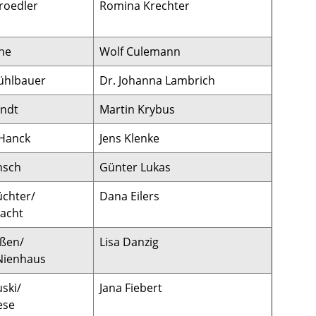
hroedler
Romina Krechter
ine
Wolf Culemann
ühlbauer
Dr. Johanna Lambrich
endt
Martin Krybus
 Hanck
Jens Klenke
nsch
Günter Lukas
üchter/
Dana Eilers
hacht
yßen/
Lisa Danzig
Nienhaus
ski/
Jana Fiebert
ese