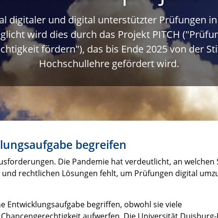
al digitaler und digital unterstützter Prüfunge
glicht wird dies durch das Projekt PITCH ("Prüfu
htigkeit fördern"), das bis Ende 2025 von der Sti
Hochschullehre gefördert wird.
klungsaufgabe begreifen
ausforderungen. Die Pandemie hat verdeutlicht, an welchen 
n und rechtlichen Lösungen fehlt, um Prüfungen digital umz
e Entwicklungsaufgabe begriffen, obwohl sie viele
Chancengerechtigkeit aufwerfen. Die Universität Duisburg