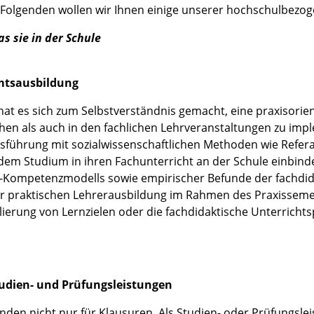
m Folgenden wollen wir Ihnen einige unserer hochschulbezo
as sie in der Schule
ramtsausbildung
hat es sich zum Selbstverständnis gemacht, eine praxisorien
en als auch in den fachlichen Lehrveranstaltungen zu imp
usführung mit sozialwissenschaftlichen Methoden wie Refera
dem Studium in ihren Fachunterricht an der Schule einbind
tik-Kompetenzmodells sowie empirischer Befunde der fachdi
er praktischen Lehrerausbildung im Rahmen des Praxissem
ierung von Lernzielen oder die fachdidaktische Unterrichts
tudien- und Prüfungsleistungen
nden nicht nur für Klausuren. Als Studien- oder Prüfungsle