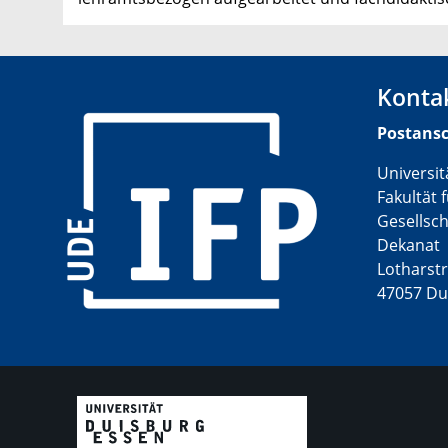
Konta
Postansc
Universi
Fakultät 
​
Gesellsc
Dekanat
Lotharstr
47057 Du