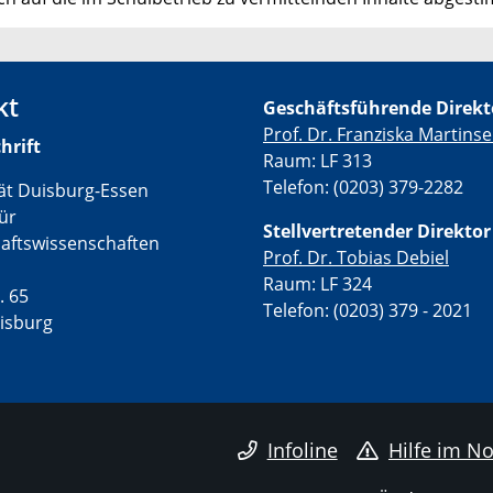
kt
Geschäftsführende Direkt
Prof. Dr. Franziska Martins
hrift
Raum: LF 313
Telefon: (0203) 379-2282
tät Duisburg-Essen
für
Stellvertretende
r Direktor
haftswissenschaften
Prof. Dr. Tobias Debiel
Raum: LF 324
. 65
Telefon: (0203) 379 - 2021
isburg
Infoline
Hilfe im No