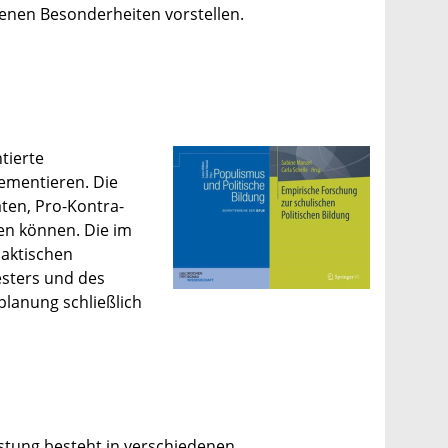
genen Besonderheiten vorstellen.
tierte
lementieren. Die
ten, Pro-Kontra-
en können. Die im
daktischen
esters und des
planung schließlich
istung besteht in verschiedenen