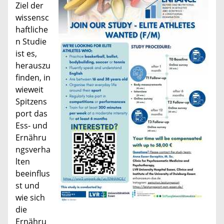
Ziel der
wissensc
haftliche
n Studie
ist es,
herauszu
finden, in
wieweit
Spitzens
port das
Ess- und
Ernähru
ngsverha
lten
beeinflus
st und
wie sich
die
Ernähru