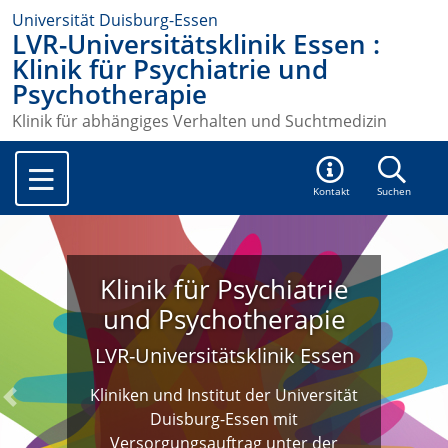
Universität Duisburg-Essen
LVR-Universitätsklinik Essen :
Klinik für Psychiatrie und
Psychotherapie
Klinik für abhängiges Verhalten und Suchtmedizin
Kontakt
Suchen
Klinik für Psychiatrie
und Psychotherapie
LVR-Universitätsklinik Essen
Kliniken und Institut der Universität
Previous
N
Duisburg-Essen mit
Versorgungsauftrag unter der