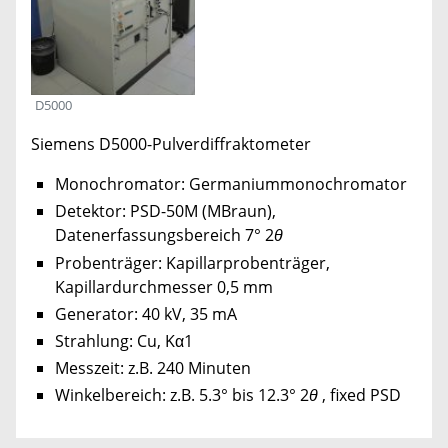
D5000
Siemens D5000-Pulverdiffraktometer
Monochromator: Germaniummonochromator
Detektor: PSD-50M (MBraun),
Datenerfassungsbereich 7° 2
θ
Probenträger: Kapillarprobenträger,
Kapillardurchmesser 0,5 mm
Generator: 40 kV, 35 mA
Strahlung: Cu, Kα1
Messzeit: z.B. 240 Minuten
Winkelbereich: z.B. 5.3° bis 12.3° 2
θ
, fixed PSD