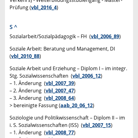
Verkehrs) - Weiterbildungsstudiengang - Master-
Prüfung (
vbl_2016_4
)
S
^
Sozialarbeit/Sozialpädagogik – FH (
vbl_2006_89
)
Soziale Arbeit: Beratung und Management, DI
(
vbl_2010_88
)
Soziale Arbeit und Erziehung – Diplom I – im integr.
Stg. Sozialwissenschaften (
vbl_2006_12
)
– 1. Änderung (
vbl_2007_39
)
– 2. Änderung (
vbl_2007_47
)
– 3. Änderung (
vbl_2008_64
)
> bereinigte Fassung (
aab_20_06_12
)
Soziologie und Politikwissenschaft – Diplom II – im
i. S. Sozialwissenschaften (ISS) (
vbl_2007_15
)
– 1. Änderung (
vbl_2008_77
)