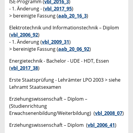
ISE-Programm (
vbl_2016_3
)
- 1. Änderung - (
vbl_2017_95
)
> bereinigte Fassung (
aab_20_16_3
)
Elektrotechnik und Informationstechnik – Diplom
(
vbl_2006_92
)
- 1. Änderung (
vbl_2009_31
)
> bereinigte Fassung (
aab_20_06_92
)
Energietechnik - Bachelor - UDE - HDT, Essen
(
vbl_2017_38
)
Erste Staatsprüfung - Lehrämter LPO 2003 > siehe
Lehramt Staatsexamen
Erziehungswissenschaft – Diplom –
(Studienrichtung
Erwachsenenbildung/Weiterbildung) (
vbl_2008_07
)
Erziehungswissenschaft – Diplom (
vbl_2006_41
)