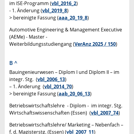
im ISE-Programm (
vbl_2016_2
)
- 1. Änderung (
vbl_2019_8
)
> bereinigte Fassung (
aaa_20_19_8
)
Automotive Engineering & Management Executive
(AEMe) - Master -
Weiterbildungsstudiengang (
VerAnz 2025 / 150
)
B
^
Bauingenieurwesen – Diplom I und Diplom II – im
integr. Stg. (
vbl_2006_13
)
– 1. Änderung (
vbl_2014_70
)
> bereinigte Fassung (
aab_20_06_13
)
Betriebswirtschaftslehre - Diplom - im integr. Stg.
Wirtschaftswissenschaften (Essen) (
vbl_2007_74
)
Betriebswirtschaftslehre/ Marketing – Nebenfach –
f. d. Magisterstg. (Essen) (
vbl_2007_11
)