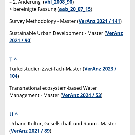
– 2. Änderung (
vbl_2008_90
)
> bereinigte Fassung (
aab_20_07_15
)
Survey Methodology - Master (
VerAnz 2021 / 141
)
Sustainable Urban Development - Master (
VerAnz
2021 / 90
)
T
^
Türkeistudien Zwei-Fach-Master (
VerAnz 2023 /
104
)
Transnational ecosystem-based Water
Management - Master (
VerAnz 2024 / 53
)
U
^
Urbane Kultur, Gesellschaft und Raum - Master
(
VerAnz 2021 / 89
)