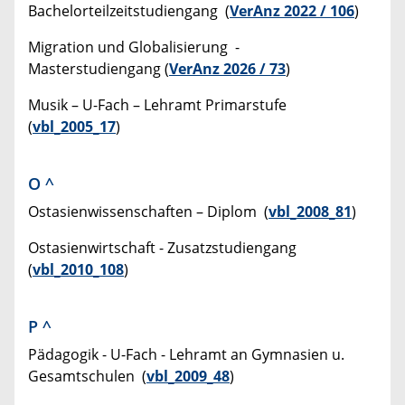
Bachelorteilzeitstudiengang (
VerAnz 2022 / 106
)
Migration und Globalisierung -
Masterstudiengang (
VerAnz 2026 / 73
)
Musik – U-Fach – Lehramt Primarstufe
(
vbl_2005_17
)
O
^
Ostasienwissenschaften – Diplom (
vbl_2008_81
)
Ostasienwirtschaft - Zusatzstudiengang
(
vbl_2010_108
)
P
^
Pädagogik - U-Fach - Lehramt an Gymnasien u.
Gesamtschulen (
vbl_2009_48
)