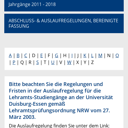
Jahrgänge 2011 - 2018
ABSCHLUSS- & AUSLAUFREGELUNGEN, BEREINIGTE
FASSUNG
A
|
B
|
C
| D |
E
| F |
G
| H |
I
| J |
K
|
L
|
M
| N |
O
|
P
| Q | R |
S
| T |
U
| V |
W
| X | Y | Z
Bitte beachten Sie die Regelungen und
Fristen in der Auslaufregelung für die
Lehramts-Studiengänge an der Universität
Duisburg-Essen gemäß
Lehramtsprüfungsordnung NRW vom 27.
März 2003.
Die Auslaufregelung finden Sie unter dem Link: