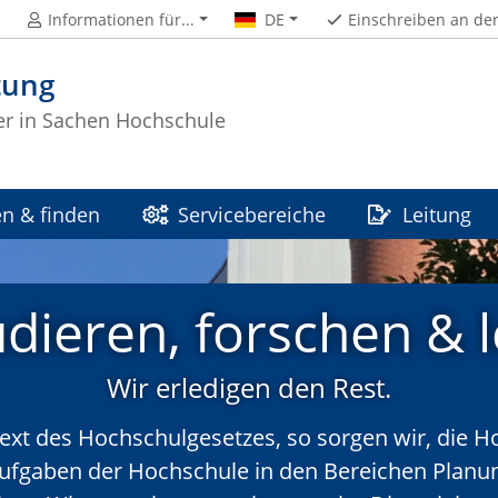
Informationen für...
DE
Einschreiben an de
tung
ter in Sachen Hochschule
n & finden
Servicebereiche
Leitung
udieren, forschen & 
Wir erledigen den Rest.
ext des Hochschulgesetzes, so sorgen wir, die H
 Aufgaben der Hochschule in den Bereichen Planu