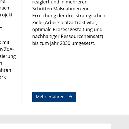
ere
reagiert und in mehreren
anach
Schritten Maßnahmen zur
rojekt
Erreichung der drei strategischen
Ziele (Arbeitsplatzattraktivität,
"
.
optimale Prozessgestaltung und
nachhaltiger Ressourceneinsatz)
 mit
bis zum Jahr 2030 umgesetzt.
en ZdA-
isierung
n
ahren
ork
Mehr erfahren