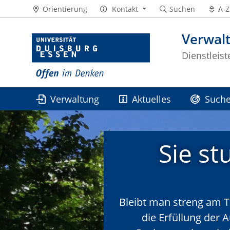
Orientierung
Kontakt
Suchen
A-Z
Verwal
Dienstleis
Verwaltung
Aktuelles
Suche
HISQIS Online-Portal
Sie st
Bleibt man streng am T
die Erfüllung der