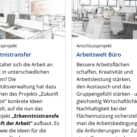
sprojekt
Anschlussprojekt
tnistransfer
Arbeitswelt Büro
altet sich die Arbeit an
Bessere Arbeitsflächen
 in unterschiedlichen
schaffen, Kreativität und
en? Die
Arbeitsleistung stärken,
itätsverwaltung hat dazu
den Austausch und das
en des Projekts „Zukunft
Gruppengefühl stärken - 
eit“ konkrete Ideen
gleichzeitig Wirtschaftlich
lt, auf die nun das
Nachhaltigkeit bei der
ojekt
„Erkenntnistransfe
Flächennutzung sicherstel
ft der Arbeit“
aufbaut. Es
man die Arbeitsbedingung
 wie die Ideen für die
die Anforderungen der Zu