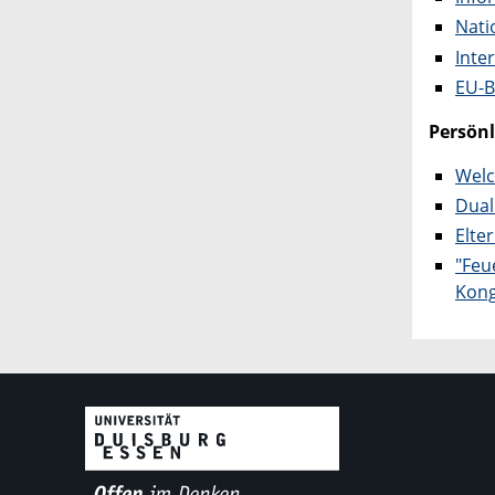
Nati
Inte
EU-B
Persönl
Welc
Dual
Elte
"Feu
Kong