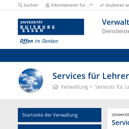
Suchen
Informationen für...
Studieren a
Verwal
Dienstleis
Services für Lehre
Verwaltung
Services für 
Startseite der Verwaltung
Universi
Servi