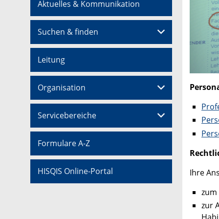
Aktuelles & Kommunikation
Suchen & finden
Leitung
Person
Organisation
Prof
Servicebereiche
Pers
Pers
Formulare A-Z
Rechtli
HISQIS Online-Portal
Ihre An
zum 
zur 
Habi