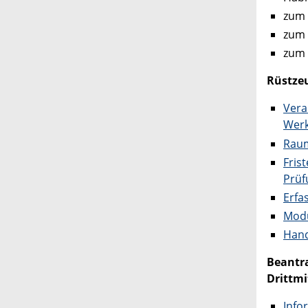
zum 
zum
zum
Rüstzeu
Vera
Werk
Raum
Fris
Prüf
Erfa
Mod
Hand
Beantr
Drittmi
Info