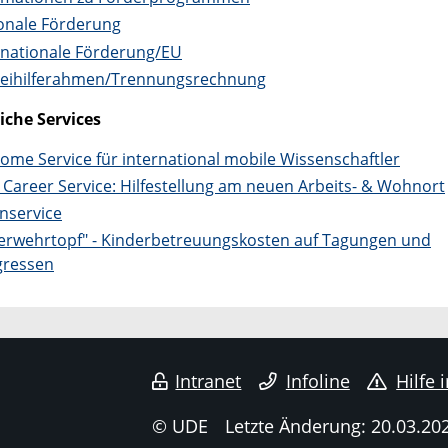
onale Förderung
rnationale Förderung/EU
eihilferahmen/Trennungsrechnung
iche Services
ome Service für international mobile Wissenschaftler
 Career Service:
Hilfestellung am neuen Arbeits- & Wohnort
rnservice
erwehrtopf" - Kinderbetreuungskosten auf Tagungen und
ressen
Intranet
Infoline
Hilfe 
© UDE
Letzte Änderung: 20.03.20