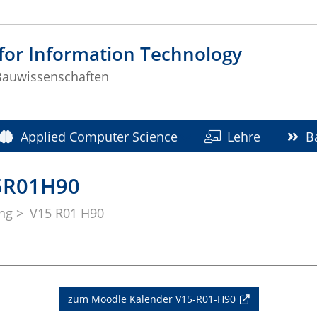
for Information Technology
Bauwissenschaften
Applied Computer Science
Lehre
B
5R01H90
ing
V15 R01 H90
zum Moodle Kalender V15-R01-H90