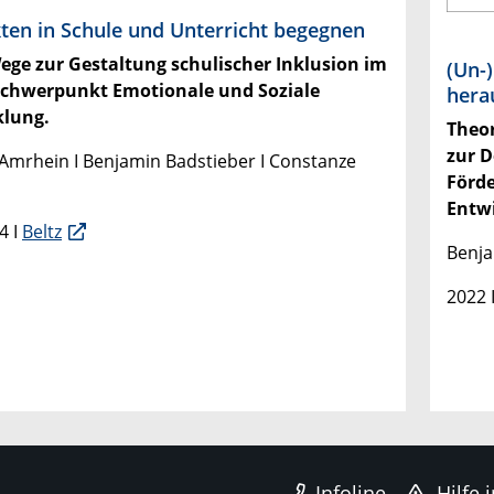
kten in Schule und Unterricht begegnen
ge zur Gestaltung schulischer Inklusion im
(Un-
schwerpunkt Emotionale und Soziale
hera
klung.
Theor
zur D
 Amrhein I Benjamin Badstieber I Constanze
Förd
Entw
4 I
Beltz
Benja
2022 
Infoline
Hilfe 