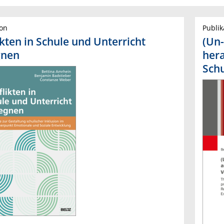
ion
Publik
ikten in Schule und Unterricht
(Un-
gnen
hera
Sch