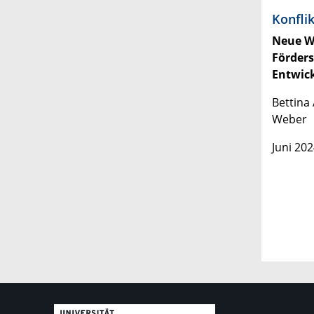
Konfli
Neue We
Förder
Entwic
Bettina
Weber
Juni 202