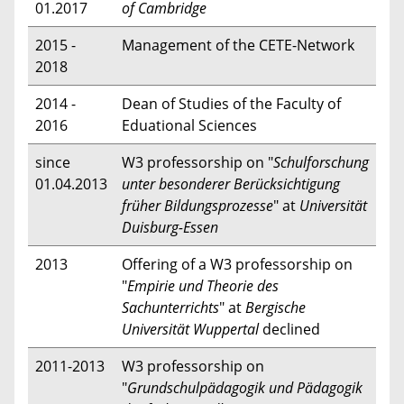
01.2017
of Cambridge
2015 -
Management of the CETE-Network
2018
2014 -
Dean of Studies of the Faculty of
2016
Eduational Sciences
since
W3 professorship on "
Schulforschung
01.04.2013
unter besonderer Berücksichtigung
früher Bildungsprozesse
" at
Universität
Duisburg-Essen
2013
Offering of a W3 professorship on
"
Empirie und Theorie des
Sachunterrichts
" at
Bergische
Universität Wuppertal
declined
2011-2013
W3 professorship on
"
Grundschulpädagogik und Pädagogik