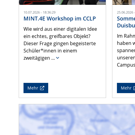
10.07.2026 - 18:36:29
25.06.2026 
MINT.4E Workshop im CCLP
Sommer
Duisbu
Wie wird aus einer digitalen Idee
Im Rah
ein echtes, greifbares Objekt?
haben w
Dieser Frage gingen begeisterte
spannen
Schüler*innen in einem
unserem
zweitägigen
...
Campus
Mehr
Mehr