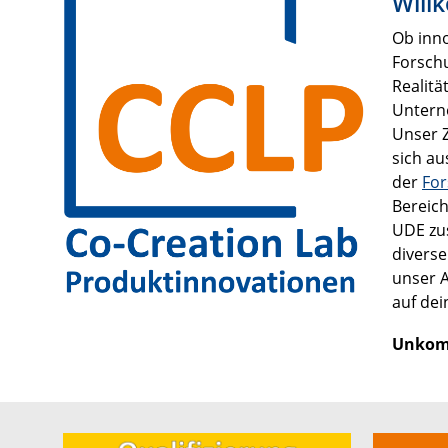
Will
Ob inno
Forschu
Realitä
Untern
Unser Z
sich au
der
Fo
Bereic
UDE zu
divers
unser A
auf de
Unkomp