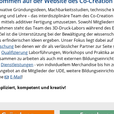
kommen auf der Website des Co-Creation
vative Gründungsideen, Machbarkeitsstudien, technische I
ng und Lehre – das interdisziplinäre Team des Co-Creation 
t mittels additiver Fertigung umzusetzen. Sowohl Mitgliede
ehmen steht das Team des 3D-Druck-Labors während des Ent
iel ist die Unterstützung bei der Bewältigung der wissens
s erfinderischen Ideen ergeben. Unser Fokus liegt dabei auf
rschung
bei denen wir dir als verlässlicher Partner zur Seite 
h
Qualifizierung
Laborführungen, Workshops und Praktika an 
sammen zu arbeiten als auch mit externen Bildungseinric
e
Dienstleistungen
- von individuellem Merchandise bis hin zu 
ngebot an die Mitglieder der UDE, weitere Bildungseinric
ine
E-Mail
!
liziert, kompetent und kreativ!