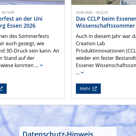
- 18:13:09
24.06.2026 - 18:22:52
fest an der Uni
Das CCLP beim Essene
rg Essen 2026
Wissenschaftssommer
men des Sommerfests
Auch in diesem Jahr war d
ir euch gezeigt, wie
Creation Lab
d 3D-Druck sein kann. An
Produktinnovationen (CCL
 Stand auf der
wieder ein fester Bestandt
wiese konnten
...
Essener Wissenschaftsso
...
Mehr
Datenschutz-Hinweis