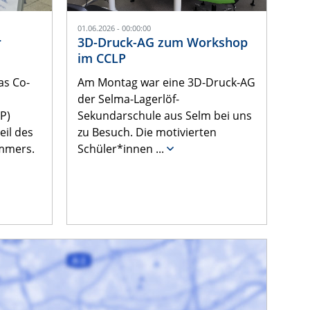
01.06.2026 - 00:00:00
r
3D-Druck-AG zum Workshop
im CCLP
as Co-
Am Montag war eine 3D-Druck-AG
der Selma-Lagerlöf-
P)
Sekundarschule aus Selm bei uns
eil des
zu Besuch. Die motivierten
mmers.
Schüler*innen
...