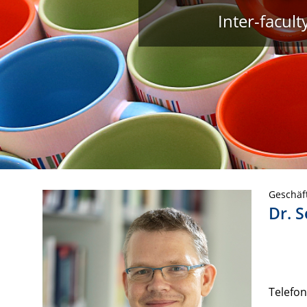
Inter-facul
Geschäf
Dr. 
Telefon