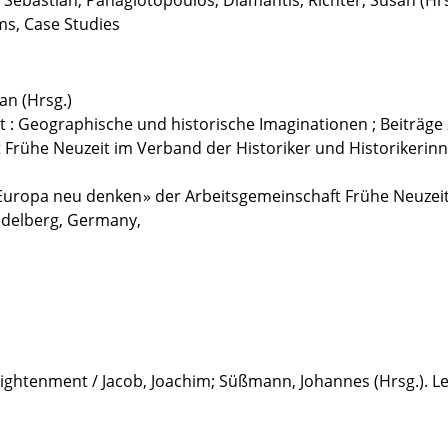
, Sebastian; Panagiotopoulos, Diamantis; Richter, Susan (Hrs
ms, Case Studies
an (Hrsg.)
 : Geographische und historische Imaginationen ; Beiträge 
Frühe Neuzeit im Verband der Historiker und Historikerinn
 Europa neu denken » der Arbeitsgemeinschaft Frühe Neuzei
idelberg, Germany,
nlightenment / Jacob, Joachim; Süßmann, Johannes (Hrsg.). Lei