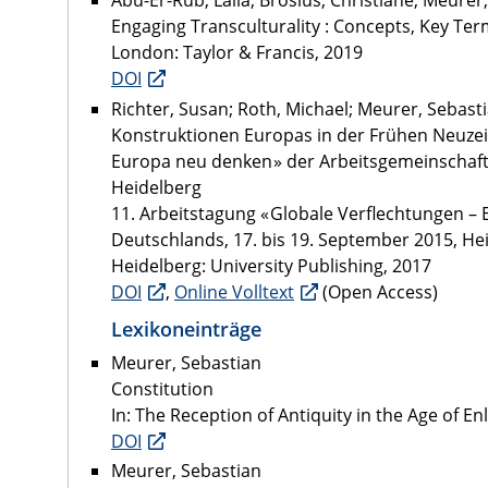
Abu-Er-Rub, Laila; Brosius, Christiane; Meurer
Engaging Transculturality : Concepts, Key Ter
London: Taylor & Francis, 2019
DOI
Richter, Susan; Roth, Michael; Meurer, Sebasti
Konstruktionen Europas in der Frühen Neuzeit
Europa neu denken » der Arbeitsgemeinschaft 
Heidelberg
11. Arbeitstagung « Globale Verflechtungen –
Deutschlands, 17. bis 19. September 2015, He
Heidelberg: University Publishing, 2017
DOI
,
Online Volltext
(Open Access)
Lexikoneinträge
Meurer, Sebastian
Constitution
In: The Reception of Antiquity in the Age of E
DOI
Meurer, Sebastian