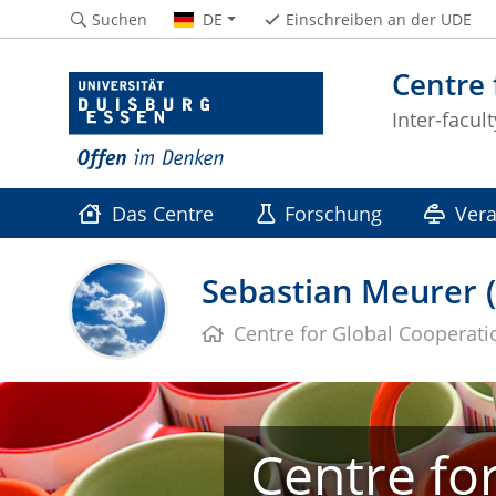
Suchen
DE
Einschreiben an der UDE
Centre 
Inter-facul
Das Centre
Forschung
Vera
Sebastian Meurer (
Centre for Global Cooperat
Centre fo