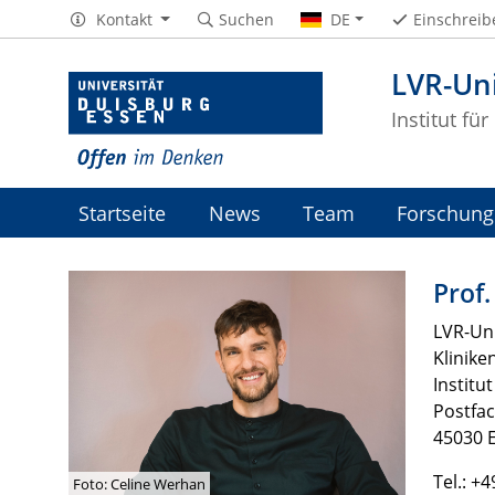
Kontakt
Suchen
DE
Einschreib
LVR-Uni
Institut fü
Startseite
News
Team
Forschung
Prof
LVR-Uni
Klinike
Institu
Postfa
45030 
Tel.: +
Foto: Celine Werhan