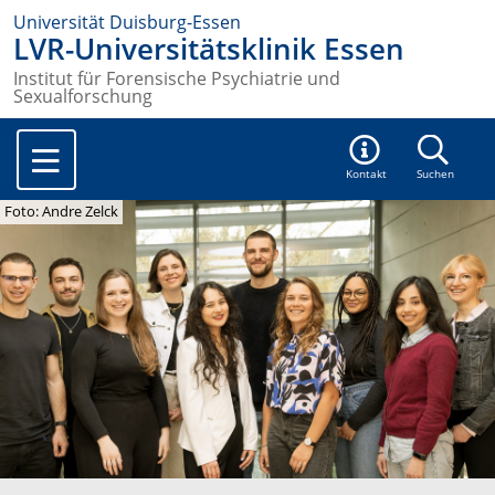
Universität Duisburg-Essen
LVR-Universitätsklinik Essen
Institut für Forensische Psychiatrie und
Sexualforschung
Kontakt
Suchen
Foto: Andre Zelck