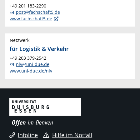
+49 201 183-2290
post@fachschaft5.de
www.fachschaft5.de
Netzwerk
für Logistik & Verkehr
+49 203 379-2542
nlv@uni-due.de
www.uni-due.de/nlv
Infoline
Hilfe im Notfall