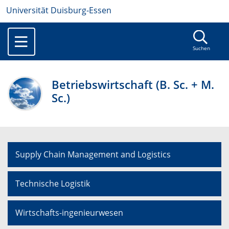
Universität Duisburg-Essen
Suchen
Betriebswirtschaft (B. Sc. + M.
Sc.)
Supply Chain Management and Logistics
Technische Logistik
Wirtschafts-ingenieurwesen