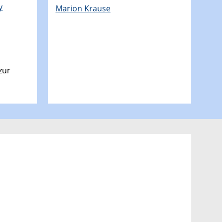
y
Marion Krause
zur