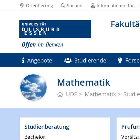
Orientierung
Suchen
Informationen für...
Fakultä
Angebote
Studierende
Fors
Mathematik
UDE
Mathematik
Studi
Studienberatung
Prüfun
Bachelor:
Vorsitz: