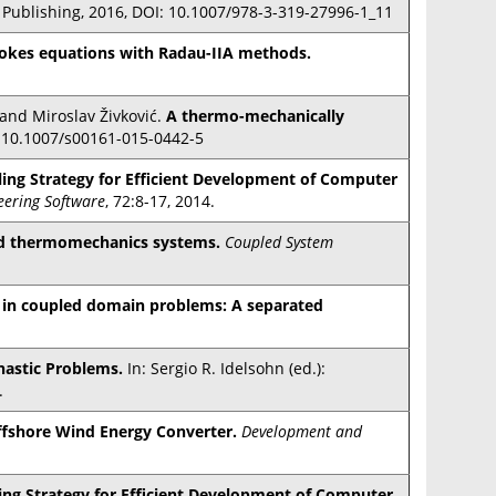
l Publishing, 2016, DOI: 10.1007/978-3-319-27996-1_11
tokes equations with Radau-IIA methods.
and Miroslav Živković.
A thermo-mechanically
: 10.1007/s00161-015-0442-5
ing Strategy for Efficient Development of Computer
eering Software
, 72:8-17, 2014.
led thermomechanics systems.
Coupled System
y in coupled domain problems: A separated
chastic Problems.
In: Sergio R. Idelsohn (ed.):
.
ffshore Wind Energy Converter.
Development and
ng Strategy for Efficient Development of Computer