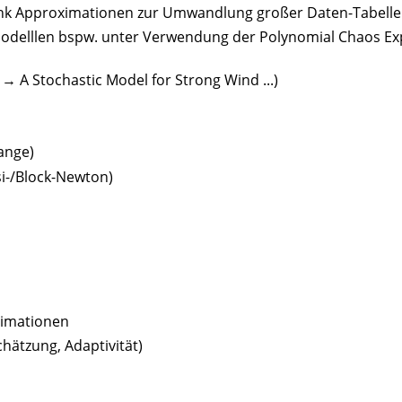
Rank Approximationen zur Umwandlung großer Daten-Tabellen
Modelllen bspw. unter Verwendung der Polynomial Chaos Ex
→ A Stochastic Model for Strong Wind ...)
ange)
si-/Block-Newton)
ximationen
chätzung, Adaptivität)