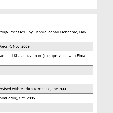
utting-Processes." by Kishore Jadhav Mohanrao, May
Pajonk), Nov. 2009
uhammad Khalaquzzaman, (co-supervised with Elmar
rvised with Markus Krosche), June 2006
ahimuddin), Oct. 2005