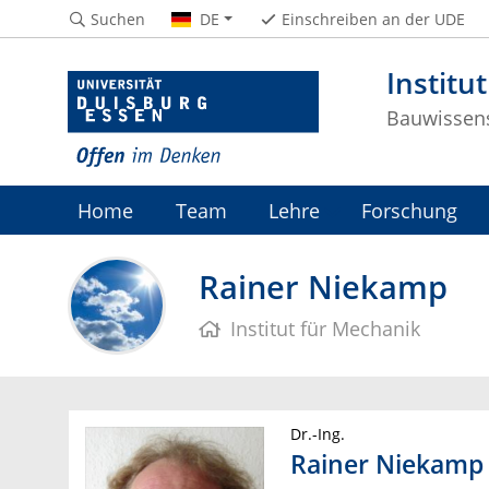
Suchen
DE
Einschreiben an der UDE
Institu
Bauwissen
Home
Team
Lehre
Forschung
>> Bauwissenschaften
>> Ingenieurwiss
Rainer Niekamp
Institut für Mechanik
Dr.-Ing.
Rainer Niekamp