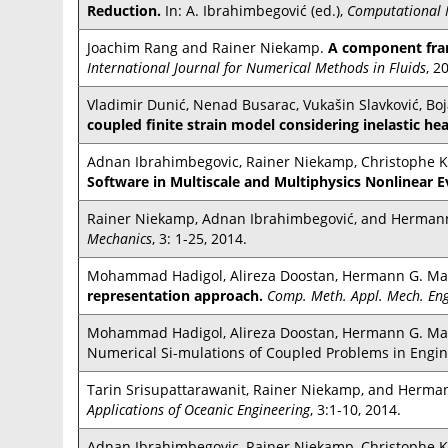
Reduction.
In: A. Ibrahimbegović (ed.),
Computational M
Joachim Rang and Rainer Niekamp.
A component frame
International Journal for Numerical Methods in Fluids
, 2
Vladimir Dunić, Nenad Busarac, Vukašin Slavković, Bo
coupled finite strain model considering inelastic he
Adnan Ibrahimbegovic, Rainer Niekamp, Christophe K
Software in Multiscale and Multiphysics Nonlinear 
Rainer Niekamp, Adnan Ibrahimbegović, and Hermann
Mechanics
, 3: 1-25, 2014.
Mohammad Hadigol, Alireza Doostan, Hermann G. Mat
representation approach.
Comp. Meth. Appl. Mech. Eng
Mohammad Hadigol, Alireza Doostan, Hermann G. Mat
Numerical Si-mulations of Coupled Problems in Engi
Tarin Srisupattarawanit, Rainer Niekamp, and Herma
Applications of Oceanic Engineering
, 3:1-10, 2014.
Adnan Ibrahimbegovic, Rainer Niekamp, Christophe K