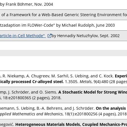
 by Frank Böhmer, Nov. 2004
 of a Framework for a Web-Based Generic Steering Environment for 
tzadaption im FLOWer-Code" by Michael Rudolph, June 2003
article-in-Cell Methode"
by Hennadiy Netuzhylov, Sept. 2002
, R. Niekamp, A. Chugreev, M. Sarhil, S. Uebing, and C. Kock.
Experi
ally processed Cr-alloyed steel.
1.3505.
Metals
, 9(4):480 (28 pages
amp, J. Schröder, and O. Siems.
A Stochastic Model for Strong Wind
s
, 18:e201800365 (2 pages), 2018.
nemann, S. Uebing, B.-A. Behrens, and J. Schröder.
On the analysis 
Applied Mathematics and Mechanics
, 18(1):e201800256 (4 pages), 2018
begović.
Heterogeneous Materials Models, Coupled Mechanics-Pro