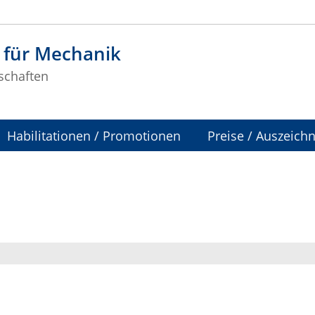
t für Mechanik
schaften
Habilitationen / Promotionen
Preise / Auszeic
enschaften
>> Materials Chain
>> UA Ruhr