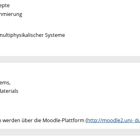
epte
ammierung
multiphysikalischer Systeme
tems,
aterials
n werden über die Moodle-Plattform (
http://moodle2.uni- d