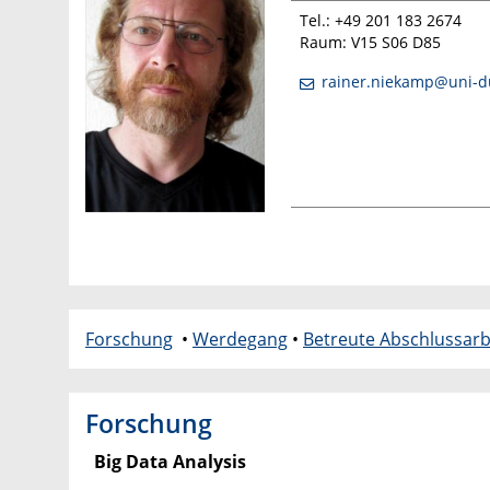
Tel.: +49 201 183 2674
Raum: V15 S06 D85
rainer.niekamp@uni-d
Forschung
•
Werdegang
•
Betreute Abschlussarb
Forschung
Big Data Analysis