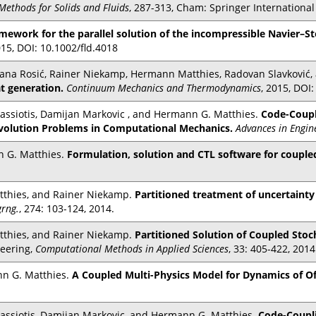
ethods for Solids and Fluids
, 287-313, Cham: Springer Internationa
work for the parallel solution of the incompressible Navier–S
015, DOI: 10.1002/fld.4018
jana Rosić, Rainer Niekamp, Hermann Matthies, Radovan Slavković, 
at generation.
Continuum Mechanics and Thermodynamics
, 2015, DOI
assiotis, Damijan Markovic , and Hermann G. Matthies.
Code-Coupl
Evolution Problems in Computational Mechanics.
Advances in Engin
 G. Matthies.
Formulation, solution and CTL software for coup
thies, and Rainer Niekamp.
Partitioned treatment of uncertaint
rng.
, 274: 103-124, 2014.
thies, and Rainer Niekamp.
Partitioned Solution of Coupled Sto
neering,
Computational Methods in Applied Sciences
, 33: 405-422, 2014
nn G. Matthies.
A Coupled Multi-Physics Model for Dynamics of O
assiotis, Damijan Markovic, and Hermann G. Matthies.
Code-Coupli