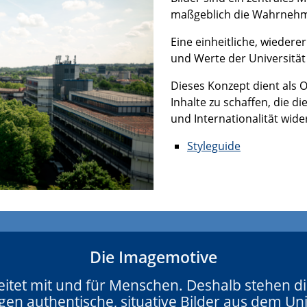
maßgeblich die Wahrnehmu
Eine einheitliche, wiedere
und Werte der Universität 
Dieses Konzept dient als O
Inhalte zu schaffen, die di
und Internationalität wide
Styleguide
Die Imagemotive
eitet mit und für Menschen. Deshalb stehen d
gen authentische, situative Bilder aus dem Uni