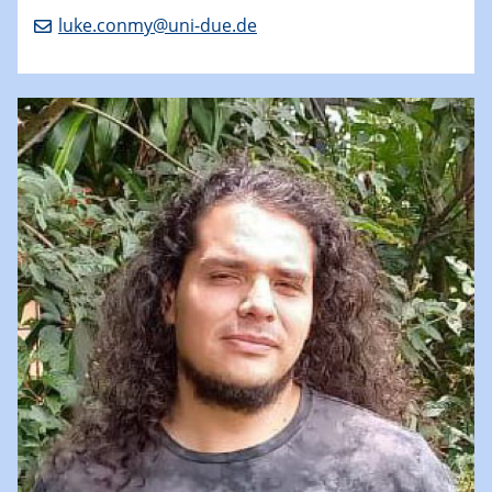
luke.conmy@uni-due.de