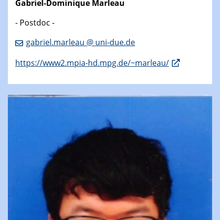
Gabriel-Dominique Marleau
- Postdoc -
gabriel.marleau @ uni-due.de
https://www2.mpia-hd.mpg.de/~marleau/