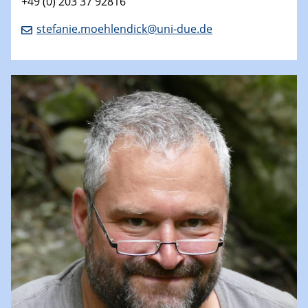
+49 (0) 203 37 92816
stefanie.moehlendick@uni-due.de