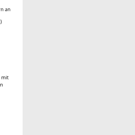
ern an
)
 mit
en