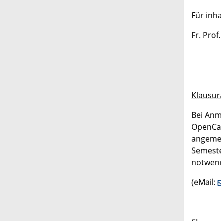
Für inha
Fr. Prof
Klausur
Bei Anm
OpenC
angemel
Semeste
notwend
(eMail: