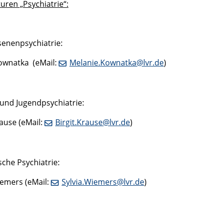
uren „Psychiatrie“:
enenpsychiatrie:
Kownatka (eMail:
Melanie.Kownatka@lvr.de
)
 und Jugendpsychiatrie:
rause (eMail:
Birgit.Krause@lvr.de
)
sche Psychiatrie:
iemers (eMail:
Sylvia.Wiemers@lvr.de
)