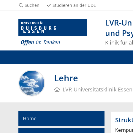
Suchen
Studieren an der UDE
LVR-Uni
und Ps
Klinik für
Lehre
LVR-Universitätsklinik Essen
Home
Struk
Kernpun