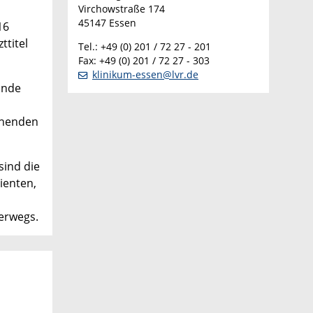
Virchowstraße 174
45147 Essen
16
ttitel
Tel.: +49 (0) 201 / 72 27 - 201
Fax: +49 (0) 201 / 72 27 - 303
klinikum-essen@lvr.de
lnde
echenden
sind die
ienten,
erwegs.