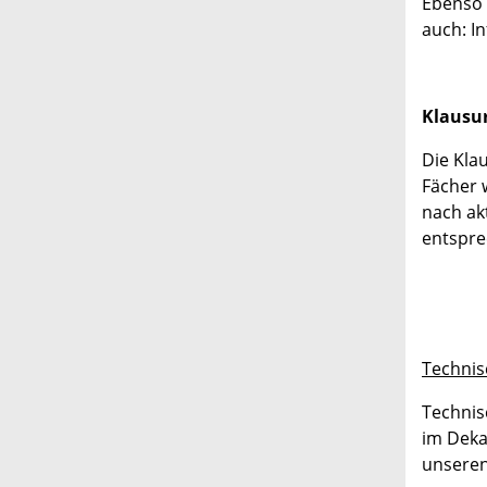
Ebenso 
auch: I
Klausu
Die Kla
Fächer 
nach ak
entspre
Technis
Technis
im Deka
unseren