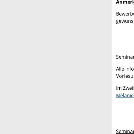
Anmerk
Bewerbu
gewünsc
Seminar
Alle In
Vorlesu
Im Zwei
Melanie
Seminare