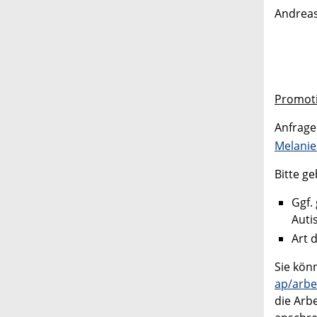
Andreas
Promoti
Anfrage
Melanie
Bitte g
Ggf.
Auti
Art 
Sie kön
ap/arbe
die Arbe