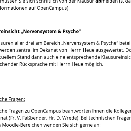
müssen Sie sich schriftlich von der Klausur
ab
melden (s. d
nformationen auf OpenCampus).
reinsicht „Nervensystem & Psyche“
usuren aller drei am Bereich „Nervensystem & Psyche“ betei
werden zentral im Dekanat von Herrn Heue ausgewertet. Dor
tuellem Stand dann auch eine entsprechende Klausureinsic
chender Rücksprache mit Herrn Heue möglich.
che Fragen:
che Fragen zu OpenCampus beantworten Ihnen die Kollege
nat (Fr. V. Faßbender, Hr. D. Wrede). Bei technischen Frage
 Moodle-Bereichen wenden Sie sich gerne an: