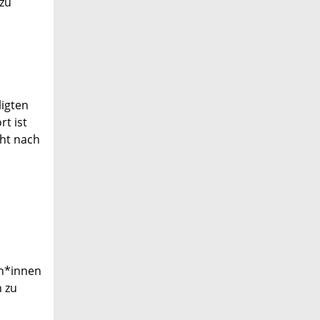
azu
ligten
t ist
ht nach
n*innen
n zu