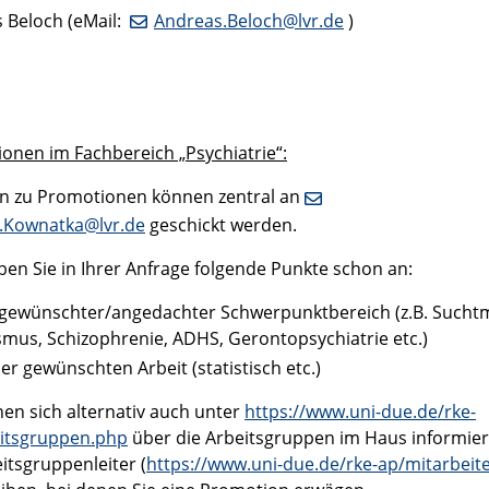
 Beloch (eMail:
Andreas.Beloch@lvr.de
)
onen im Fachbereich „Psychiatrie“:
n zu Promotionen können zentral an
.Kownatka@lvr.de
geschickt werden.
eben Sie in Ihrer Anfrage folgende Punkte schon an:
 gewünschter/angedachter Schwerpunktbereich (z.B. Suchtm
smus, Schizophrenie, ADHS, Gerontopsychiatrie etc.)
der gewünschten Arbeit (statistisch etc.)
nen sich alternativ auch unter
https://www.uni-due.de/rke-
itsgruppen.php
über die Arbeitsgruppen im Haus informie
itsgruppenleiter (
https://www.uni-due.de/rke-ap/mitarbeit