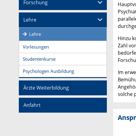
Forschung
Hauptvo
Psychia
paralle
Lehre
durchge
Lehre
Hinzu k
Zahl vo
Vorlesungen
bedürfe
Studentenkurse
Forschu
Psychologen Ausbildung
Im erwe
Bemühun
Angehör
Ärzte Weiterbildung
solche
Anfahrt
Anspr