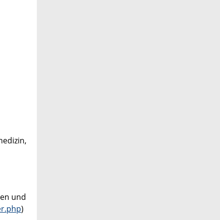
edizin,
ren und
er.php
)