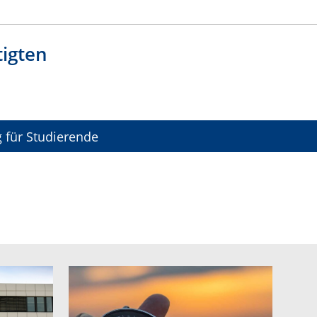
igten
 für Studierende