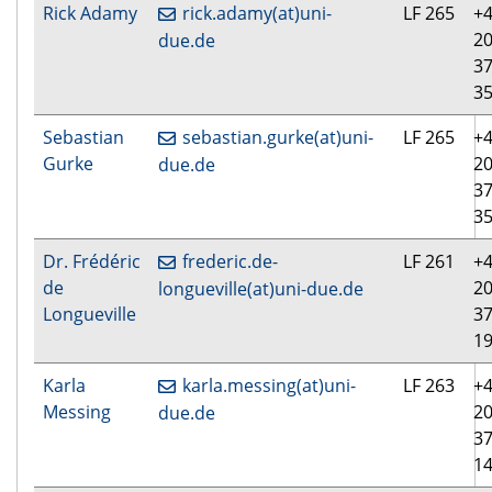
Rick Adamy
rick.adamy(at)uni-
LF 265
+4
20
due.de
3
3
Sebastian
sebastian.gurke(at)uni-
LF 265
+4
Gurke
20
due.de
3
3
Dr. Frédéric
frederic.de-
LF 261
+4
de
20
longueville(at)uni-due.de
Longueville
3
1
Karla
karla.messing(at)uni-
LF 263
+4
Messing
20
due.de
3
1