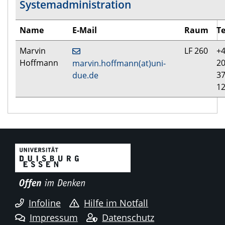
Systemadministration
Name
E-Mail
Raum
Te
Marvin
LF 260
+4
Hoffmann
20
marvin.hoffmann(at)uni-
3
due.de
1
Infoline
Hilfe im Notfall
Impressum
Datenschutz