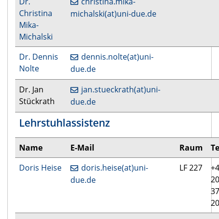
Dr.
christina.mika-
Christina
michalski(at)uni-due.de
Mika-
Michalski
Dr. Dennis
dennis.nolte(at)uni-
Nolte
due.de
Dr. Jan
jan.stueckrath(at)uni-
Stückrath
due.de
Lehrstuhlassistenz
Name
E-Mail
Raum
Te
Doris Heise
doris.heise(at)uni-
LF 227
+4
20
due.de
3
2