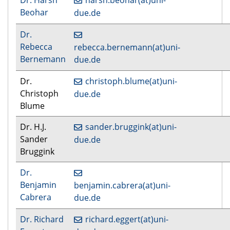
Beohar
due.de
Dr.
Rebecca
rebecca.bernemann(at)uni-
Bernemann
due.de
Dr.
christoph.blume(at)uni-
Christoph
due.de
Blume
Dr. H.J.
sander.bruggink(at)uni-
Sander
due.de
Bruggink
Dr.
Benjamin
benjamin.cabrera(at)uni-
Cabrera
due.de
Dr. Richard
richard.eggert(at)uni-