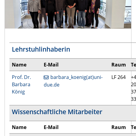
Lehrstuhlinhaberin
Name
E-Mail
Raum
Te
Prof. Dr.
barbara_koenig(at)uni-
LF 264
+4
Barbara
20
due.de
König
3
3
Wissenschaftliche Mitarbeiter
Name
E-Mail
Raum
Te