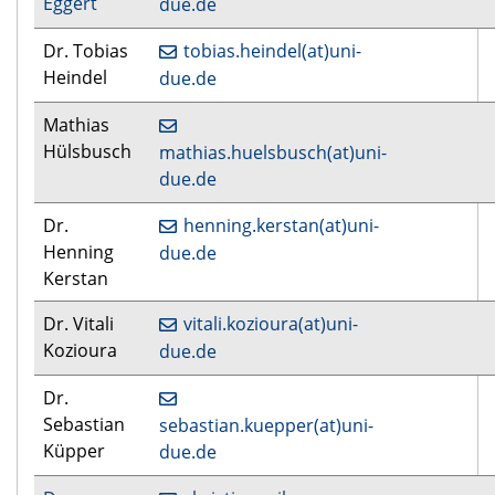
Eggert
due.de
Dr. Tobias
tobias.heindel(at)uni-
Heindel
due.de
Mathias
Hülsbusch
mathias.huelsbusch(at)uni-
due.de
Dr.
henning.kerstan(at)uni-
Henning
due.de
Kerstan
Dr. Vitali
vitali.kozioura(at)uni-
Kozioura
due.de
Dr.
Sebastian
sebastian.kuepper(at)uni-
Küpper
due.de