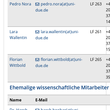
Pedro Nora
pedro.nora(at)uni-
LF 263
+4
20
due.de
3
1
Lara
lara.wallentin(at)uni-
LF 261
+4
Wallentin
20
due.de
3
1
Florian
florian.wittbold(at)uni-
LF 265
+4
Wittbold
20
due.de
3
3
Ehemalige wissenschaftliche Mitarbeiter
Name
E-Mail
Dr. Harsh
harsh.beohar(at)uni-