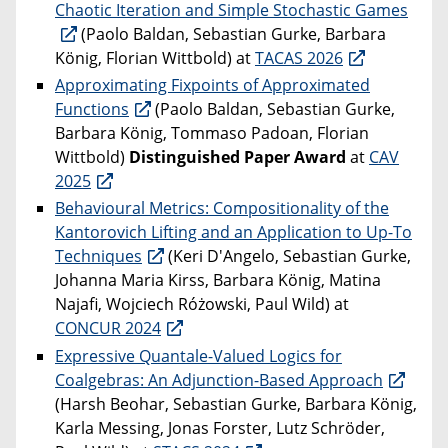
Chaotic Iteration and Simple Stochastic Games
(Paolo Baldan, Sebastian Gurke, Barbara
König, Florian Wittbold) at
TACAS 2026
Approximating Fixpoints of Approximated
Functions
(Paolo Baldan, Sebastian Gurke,
Barbara König, Tommaso Padoan, Florian
Wittbold)
Distinguished Paper Award
at
CAV
2025
Behavioural Metrics: Compositionality of the
Kantorovich Lifting and an Application to Up-To
Techniques
(Keri D'Angelo, Sebastian Gurke,
Johanna Maria Kirss, Barbara König, Matina
Najafi, Wojciech Różowski, Paul Wild) at
CONCUR 2024
Expressive Quantale-Valued Logics for
Coalgebras: An Adjunction-Based Approach
(Harsh Beohar, Sebastian Gurke, Barbara König,
Karla Messing, Jonas Forster, Lutz Schröder,