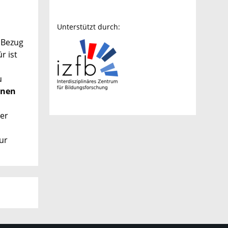
Unterstützt durch:
 Bezug
r ist
n
u
rnen
der
ur