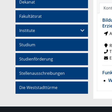
Dekanat
Kont
Fakultätsrat
Bild
Erzi
Institute
A
Studium
R
T
E
Studienförderung
Funk
Stellenausschreibungen
W
Die Weststadttürme