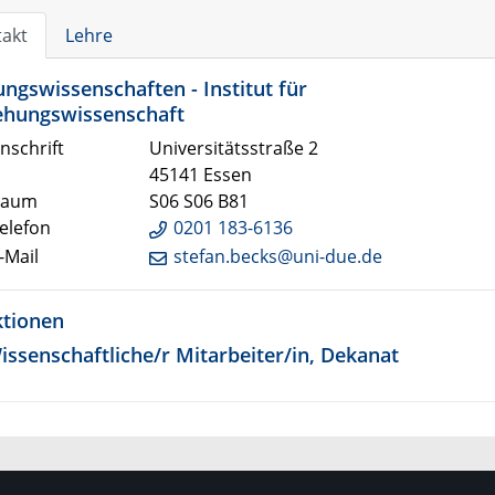
akt
Lehre
ungswissenschaften - Institut für
ehungswissenschaft
nschrift
Universitätsstraße 2
45141 Essen
aum
S06 S06 B81
elefon
0201 183-6136
-Mail
stefan.becks@uni-due.de
tionen
issenschaftliche/r Mitarbeiter/in, Dekanat