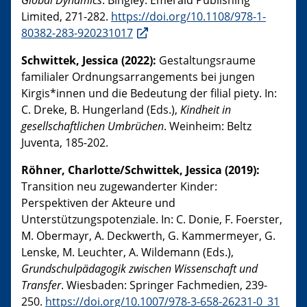
Global Dynamics
. Bingley: Emerald Publishing
Limited, 271-282.
https://doi.org/10.1108/978-1-
80382-283-920231017
Schwittek, Jessica (2022):
Gestaltungsraume
familialer Ordnungsarrangements bei jungen
Kirgis*innen und die Bedeutung der filial piety. In:
C. Dreke, B. Hungerland (Eds.),
Kindheit in
gesellschaftlichen Umbrüchen
. Weinheim: Beltz
Juventa, 185-202.
Röhner, Charlotte/Schwittek, Jessica (2019):
Transition neu zugewanderter Kinder:
Perspektiven der Akteure und
Unterstützungspotenziale. In: C. Donie, F. Foerster,
M. Obermayr, A. Deckwerth, G. Kammermeyer, G.
Lenske, M. Leuchter, A. Wildemann (Eds.),
Grundschulpädagogik zwischen Wissenschaft und
Transfer
. Wiesbaden: Springer Fachmedien, 239-
250.
https://doi.org/10.1007/978-3-658-26231-0_31