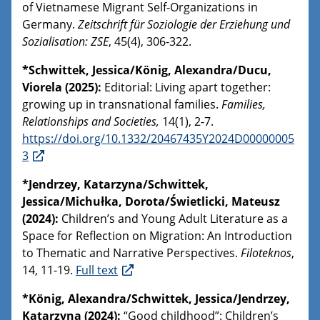
of Vietnamese Migrant Self-Organizations in
Germany.
Zeitschrift für Soziologie der Erziehung und
Sozialisation: ZSE
, 45(4), 306-322.
*Schwittek, Jessica/König, Alexandra/Ducu,
Viorela (2025):
Editorial: Living apart together:
growing up in transnational families.
Families,
Relationships and Societies,
14(1), 2-7.
https://doi.org/10.1332/20467435Y2024D00000005
3
*Jendrzey, Katarzyna/Schwittek,
Jessica/Michułka, Dorota/Świetlicki, Mateusz
(2024):
Children’s and Young Adult Literature as a
Space for Reflection on Migration: An Introduction
to Thematic and Narrative Perspectives.
Filoteknos
,
14, 11-19.
Full text
*König, Alexandra/Schwittek, Jessica/Jendrzey,
Katarzyna (2024):
“Good childhood”: Children’s