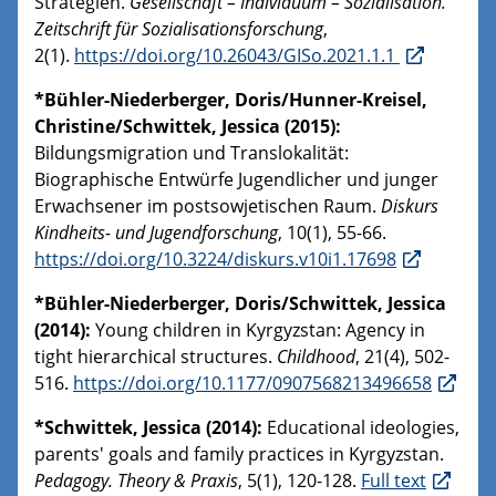
Strategien.
Gesellschaft – Individuum – Sozialisation.
Zeitschrift für Sozialisationsforschung
,
2(1).
https://doi.org/10.26043/GISo.2021.1.1
*Bühler-Niederberger, Doris/Hunner-Kreisel,
Christine/Schwittek, Jessica (2015):
Bildungsmigration und Translokalität:
Biographische Entwürfe Jugendlicher und junger
Erwachsener im postsowjetischen Raum.
Diskurs
Kindheits- und Jugendforschung
, 10(1), 55-66.
https://doi.org/10.3224/diskurs.v10i1.17698
*Bühler-Niederberger, Doris/Schwittek, Jessica
(2014):
Young children in Kyrgyzstan: Agency in
tight hierarchical structures.
Childhood
, 21(4), 502-
516.
https://doi.org/10.1177/0907568213496658
*Schwittek, Jessica (2014):
Educational ideologies,
parents' goals and family practices in Kyrgyzstan.
Pedagogy. Theory & Praxis
, 5(1), 120-128.
Full text