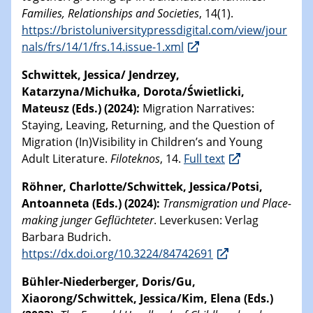
Families, Relationships and Societies
, 14(1).
https://bristoluniversitypressdigital.com/view/jour
nals/frs/14/1/frs.14.issue-1.xml
Schwittek, Jessica/ Jendrzey,
Katarzyna/Michułka, Dorota/Świetlicki,
Mateusz (Eds.)
(2024):
Migration Narratives:
Staying, Leaving, Returning, and the Question of
Migration (In)Visibility in Children’s and Young
Adult Literature.
Filoteknos
, 14.
Full text
Röhner, Charlotte/Schwittek, Jessica/Potsi,
Antoanneta (Eds.)
(2024):
Transmigration und Place-
making junger Geflüchteter
. Leverkusen: Verlag
Barbara Budrich.
https://dx.doi.org/10.3224/84742691
Bühler-Niederberger, Doris/Gu,
Xiaorong/Schwittek, Jessica/Kim, Elena (Eds.)