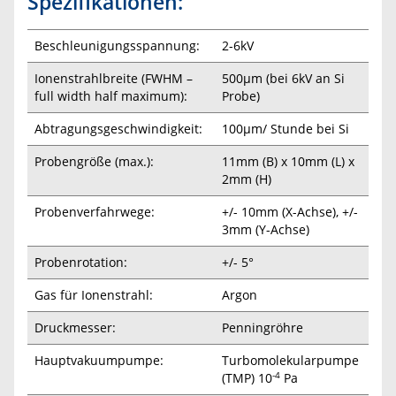
Spezifikationen:
Beschleunigungsspannung:
2-6kV
Ionenstrahlbreite (FWHM –
500µm (bei 6kV an Si
full width half maximum):
Probe)
Abtragungsgeschwindigkeit:
100µm/ Stunde bei Si
Probengröße (max.):
11mm (B) x 10mm (L) x
2mm (H)
Probenverfahrwege:
+/- 10mm (X-Achse), +/-
3mm (Y-Achse)
Probenrotation:
+/- 5°
Gas für Ionenstrahl:
Argon
Druckmesser:
Penningröhre
Hauptvakuumpumpe:
Turbomolekularpumpe
-4
(TMP) 10
Pa