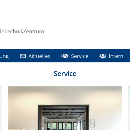
ieTechnikZentrum
hung
Aktuelles
Service
Intern
Service