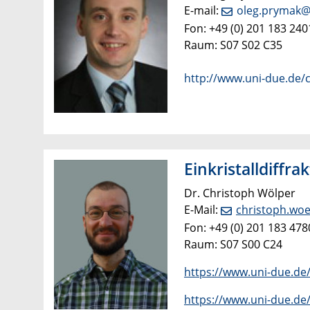
E-mail:
oleg.prymak@
Fon: +49 (0) 201 183 240
Raum: S07 S02 C35
http://www.uni-due.de/
Einkristalldiffra
Dr. Christoph Wölper
E-Mail:
christoph.wo
Fon: +49 (0) 201 183 478
Raum: S07 S00 C24
https://www.uni-due.de
https://www.uni-due.de