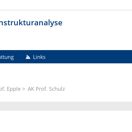
nstrukturanalyse
attung
Links
of. Epple
AK Prof. Schulz