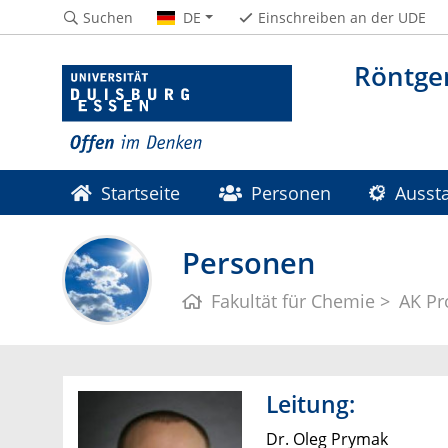
Suchen
DE
Einschreiben an der UDE
Röntge
Startseite
Personen
Ausst
Personen
Fakultät für Chemie
AK Pr
Leitung:
Dr. Oleg Prymak