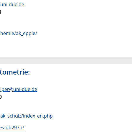
uni-due.de
1
chemie/ak_epple/
ktometrie:
elper@uni-due.de
0
/ak_schulz/index_en.php
/~adb297b/