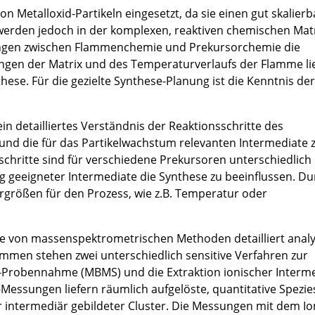
 Metalloxid-Partikeln eingesetzt, da sie einen gut skalier
erden jedoch in der komplexen, reaktiven chemischen Matr
ungen zwischen Flammenchemie und Prekursorchemie die
ungen der Matrix und des Temperaturverlaufs der Flamme li
hese. Für die gezielte Synthese-Planung ist die Kenntnis der
ein detailliertes Verständnis der Reaktionsschritte des
n und die für das Partikelwachstum relevanten Intermediate 
sschritte sind für verschiedene Prekursoren unterschiedlich
ng geeigneter Intermediate die Synthese zu beeinflussen. D
größen für den Prozess, wie z.B. Temperatur oder
e von massenspektrometrischen Methoden detailliert analys
men stehen zwei unterschiedlich sensitive Verfahren zur
l-Probennahme (MBMS) und die Extraktion ionischer Interm
Messungen liefern räumlich aufgelöste, quantitative Spezies
r intermediär gebildeter Cluster. Die Messungen mit dem Io