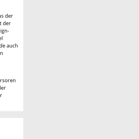
us der
t der
ign-
el
ode auch
en
ursoren
der
r