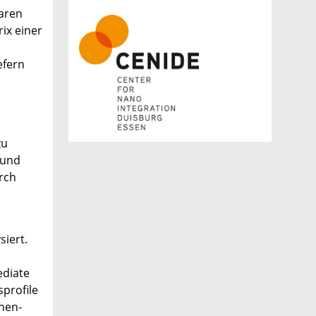
baren
ix einer
efern
zu
 und
urch
iert.
ediate
profile
nen-