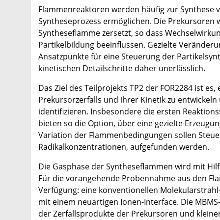
Flammenreaktoren werden häufig zur Synthese von
Syntheseprozess ermöglichen. Die Prekursoren w
Syntheseflamme zersetzt, so dass Wechselwirk
Partikelbildung beeinflussen. Gezielte Veränder
Ansatzpunkte für eine Steuerung der Partikelsynt
kinetischen Detailschritte daher unerlässlich.
Das Ziel des Teilprojekts TP2 der FOR2284 ist es, 
Prekursorzerfalls und ihrer Kinetik zu entwickel
identifizieren. Insbesondere die ersten Reaktion
bieten so die Option, über eine gezielte Erzeugu
Variation der Flammenbedingungen sollen Steuer
Radikalkonzentrationen, aufgefunden werden.
Die Gasphase der Syntheseflammen wird mit Hilf
Für die vorangehende Probennahme aus den Flam
Verfügung: eine konventionellen Molekularstrah
mit einem neuartigen Ionen-Interface. Die MBMS-
der Zerfallsprodukte der Prekursoren und kleine