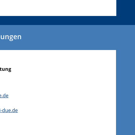
ehungen
itung
e.de
i-due.de