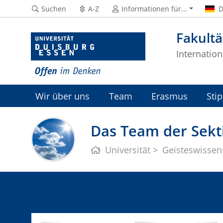
Suchen
A-Z
Informationen für...
D
Fakultä
Internation
Wir über uns
Team
Erasmus
Sti
Das Team der Sekt
Universität
Geisteswissen