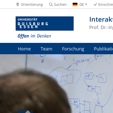
Orientierung
Suchen
DE
Einschr
Interak
Prof. Dr.-In
Home
Team
Forschung
Publikat
Partner